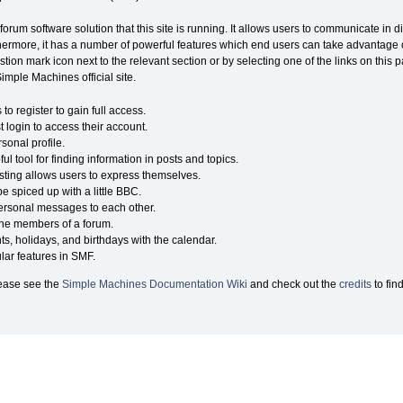
 forum software solution that this site is running. It allows users to communicate in 
hermore, it has a number of powerful features which end users can take advantage 
tion mark icon next to the relevant section or by selecting one of the links on this p
mple Machines official site.
o register to gain full access.
 login to access their account.
onal profile.
ul tool for finding information in posts and topics.
sting allows users to express themselves.
e spiced up with a little BBC.
ersonal messages to each other.
the members of a forum.
ts, holidays, and birthdays with the calendar.
ular features in SMF.
lease see the
Simple Machines Documentation Wiki
and check out the
credits
to fin