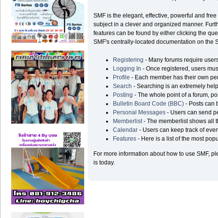
SMF is the elegant, effective, powerful and free
subject in a clever and organized manner. Furt
features can be found by either clicking the ques
SMF's centrally-located documentation on the Si
Registering
- Many forums require users t
Logging In
- Once registered, users must
Profile
- Each member has their own pers
Search
- Searching is an extremely helpf
Posting
- The whole point of a forum, po
Bulletin Board Code (BBC)
- Posts can b
Personal Messages
- Users can send p
Memberlist
- The memberlist shows all 
Calendar
- Users can keep track of even
Features
- Here is a list of the most pop
For more information about how to use SMF, p
is today.