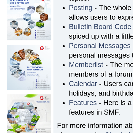
Posting
- The whole 
allows users to exp
Bulletin Board Code
spiced up with a litt
Personal Messages
personal messages t
Memberlist
- The mem
members of a forum
Calendar
- Users can
holidays, and birthd
Features
- Here is a 
features in SMF.
For more information a