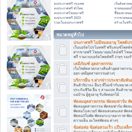
ลงประกาศฟรี กรุงเทพ
เริ่มต้นขาย
ลงประกาศฟรี ทั่วไทย
ขายของออนไลน
ลงประกาศโฆษณาฟรี
ชี้ช่องขายขอ
ลงประกาศฟรี 2023
การขายของอ
รวมเว็บลงประกาศฟรี
สร้างเว็บฟร
หมวดหมู่ทั่วไป
ประกาศฟรี ไม่มีหมดอายุ โพสต์ประ
เว็บบอร์ดโปรโมทฟรี ฟรีแลนซ์โพสต์ฟร
ฝากขายฟรี โฆษณาออนไลน์ฟรี โฆษณา
ฟรี รวมเวบบอร์ดโพสต์ฟรี ง่ายๆ รองร
เคมีภัณฑ์ อุตสาหกรรม
เว็บไซต์ตลาดกลางสินค้าอุตสาหกรรม ,
ออก เคมีอุตสาหกรรมต่างๆ
บริการอื่น ๆ ฝากข่าวประชาสัมพันธ์
สินค้าจิปาถะ อื่นๆ ที่ไม่เข้ากับหมว
ประกันชีวิต อื่น ๆ ล่ามแปล สินค้าขา
แม่บ้าน ผู้สูงอายุ รับจัดดอกไม้
พัดลมอุตสาหกรรม พัดลมฟาร์ม พัด
พัดลมอุตสาหกรรม พัดลมฟาร์ม พัดลม
พัดลมโบลเวอร์ พัดลมสแตนเลส พัดลม
พัดลม3ใบพัด พัดลมระบายอากาศ พัดลม
ความเย็น อะไหล่พัดลม ต่างๆ
ข้อต่อท่อ ข้อต่อสวมเร็ว แป๊บเหล็