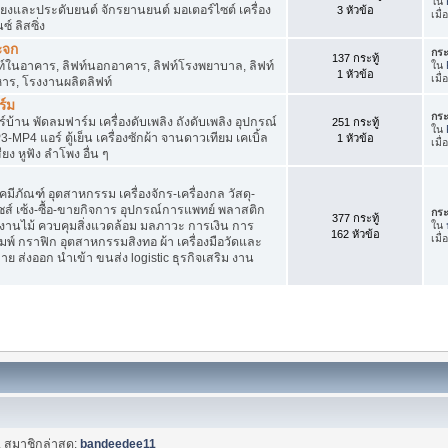
ใน
สียงและประดับยนต์ จักรยานยนต์ มอเตอร์ไซต์ เครื่อง
3 หัวข้อ
เมื
์ ลิสซิ่ง
ะจก
กระ
137 กระทู้
ิฟท์ในอาคาร, ลิฟท์นอกอาคาร, ลิฟท์โรงพยาบาล, ลิฟท์
ใน
1 หัวข้อ
เมื
หาร, โรงงานผลิตลิฟท์
ร์ม
กระ
บ้าน พัดลมฟาร์ม เครื่องดับเพลิง ถังดับเพลิง อุปกรณ์
251 กระทู้
ใน
4 แอร์ ตู้เย็น เครื่องซักผ้า จานดาวเทียม เคเบิ้ล
1 หัวข้อ
เมื
สียง หูฟัง ลำโพง อื่น ๆ
ภัณฑ์ อุตสาหกรรม เครื่องจักร-เครื่องกล วัสดุ-
ชส์ เซ้ง-ซื้อ-ขายกิจการ อุปกรณ์การแพทย์ พลาสติก
กระ
377 กระทู้
านไม้ ควบคุมสิ่งแวดล้อม มลภาวะ การเงิน การ
ใน
162 หัวข้อ
เมื
พ์ กราฟิก อุตสาหกรรมสิงทอ ผ้า เครื่องมือวัดและ
 ส่งออก นำเข้า ขนส่ง logistic ธุรกิจเสริม งาน
. สมาชิกล่าสุด:
bandeedee11