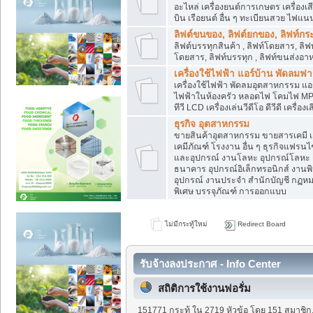
อะไหล่ เครื่องยนต์การเกษตร เครื่องเ
บิน เรือยนต์ อื่น ๆ ทะเบียนสวย ไฟแนนซ
ลิฟต์ขนของ, ลิฟต์ยกของ, ลิฟท์กร
ลิฟต์บรรทุกสินค้า , ลิฟท์โดยสาร, ล
โดยสาร, ลิฟท์บรรทุก , ลิฟท์ขนส่งอา
เครื่องใช้ไฟฟ้า แอร์บ้าน พัดลมฟา
เครื่องใช้ไฟฟ้า พัดลมอุตสาหกรรม แอร์
ไฟฟ้าในห้องครัว หลอดไฟ โคมไฟ MP3-MP
ทีวี LCD เครื่องเล่นวีดีโอ ดีวีดี เครื่องเ
ธุรกิจ อุตสาหกรรม
ขายสินค้าอุตสาหกรรม ขายสารเคมี เคมี
เคมีภัณฑ์ โรงงาน อื่น ๆ ธุรกิจแฟรนไ
และอุปกรณ์ งานโลหะ อุปกรณ์โลหะ ง
ธนาคาร อุปกรณ์อิเล็กทรอนิกส์ งานพิม
อุปกรณ์ งานประจำ สำนักบัญชี กฏหมาย
พิเศษ บรรจุภัณฑ์ การออกแบบ
ไม่มีกระทู้ใหม่
Redirect Board
รับจ้างลงประกาศ - Info Center
สถิติการใช้งานฟอรั่ม
151771 กระทู้ ใน 2719 หัวข้อ โดย 151 สมาชิก