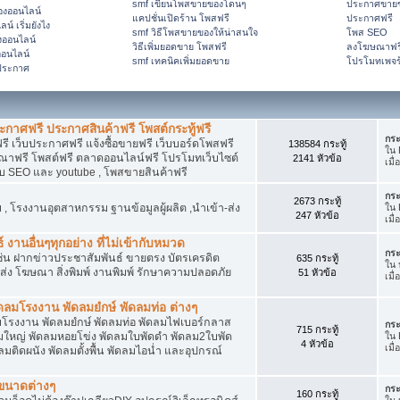
smf เขียนโพสขายของโดนๆ
ประกาศขายข
ของออนไลน์
แคปชั่นเปิดร้าน โพสฟรี
ประกาศฟรี
์ เริ่มยังไง
smf วิธีโพสขายของให้น่าสนใจ
โพส SEO
งออนไลน์
วิธีเพิ่มยอดขาย โพสฟรี
ลงโฆษณาฟร
อนไลน์
smf เทคนิคเพิ่มยอดขาย
โปรโมทเพจร
ีประกาศ
กาศฟรี ประกาศสินค้าฟรี โพสต์กระทู้ฟรี
กระ
ี เว็บประกาศฟรี แจ้งซื้อขายฟรี เว็บบอร์ดโพสฟรี
138584 กระทู้
ใน
ฟรี โพสต์ฟรี ตลาดออนไลน์ฟรี โปรโมทเว็บไซต์
2141 หัวข้อ
เมื
ับ SEO และ youtube , โพสขายสินค้าฟรี
กระ
2673 กระทู้
 โรงงานอุตสาหกรรม ฐานข้อมูลผู้ผลิต ,นำเข้า-ส่ง
ใน
247 หัวข้อ
เมื
 งานอื่นๆทุกอย่าง ที่ไม่เข้ากับหมวด
กระ
ด เช่น ฝากข่าวประชาสัมพันธ์ ขายตรง บัตรเครดิต
635 กระทู้
ใน
ยส่ง โฆษณา สิ่งพิมพ์ งานพิมพ์ รักษาความปลอดภัย
51 หัวข้อ
เมื
ลมโรงงาน พัดลมยํกษ์ พัดลมท่อ ต่างๆ
โรงงาน พัดลมยํกษ์ พัดลมท่อ พัดลมไฟเบอร์กลาส
กระ
715 กระทู้
ใหญ่ พัดลมหอยโข่ง พัดลมใบพัดดำ พัดลม2ใบพัด
ใน
4 หัวข้อ
เมื
ติดผนัง พัดลมตั้งพื้น พัดลมไอน่ำ และอุปกรณ์
กขนาดต่างๆ
กระ
160 กระทู้
ใน