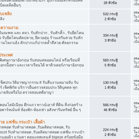
สวมล็อคไม่ต้องต๊าปเกลียวDIY อุปกรณ์อิเล็กทรอนิคส์
28 หัวข้อ
เมื
็ดเตล็ดอื่นๆ.
กระ
ับเพลิง
532 กระทู้
ใน
ลิง
2 หัวข้อ
เมื
ละความงาม
ณฑล และ ตจว. รับสักปาก , รับสักคิ้ว , รับยืดโคน
กระ
334 กระทู้
้ว รับยืดโคนดัดปลาย, ยืดวอลุ่ม ร้านเสริมสวย รับสัก
ใน
3 หัวข้อ
เมื
้วตามโหงวเฮ้ง สักปากแก้ปากคล้ำสีสวย ศัลยกรรม
งประเทศ
กระ
พิเศษภาษาอังกฤษ รับสอนสดออนไลน์ หรือเรียนที่
583 กระทู้
ใน
เลือกเนื้อหา และเวลาเรียนได้ หาติวเตอร์ภาษาอังกฤษ
5 หัวข้อ
เมื
กระ
บเช็คประวัติอาชญากรรม # รับสืบงานหมายจับ รับ
130 กระทู้
ใน
เช็คพิกัด บริการยื่นตรวจสอบประวัติบุคคล ทุก
1 หัวข้อ
เมื
มายจับหรือไม่ ตรวจสอบคดีอาญา
กระ
อนโดมิเนียม ตึกแถว ทาวน์เฮาส์ ที่ดิน สิ่งก่อสร้าง
566 กระทู้
ใน
พาร์ทเม้นท์ ห้องพัก-ห้องเช่า อสังหาริมทรัพย์ อื่น ๆ
46 หัวข้อ
เมื
ย แฟชั่น กระเป๋า เสื้อผ้า
าสคอต รับทำมาสคอต ,รับผลิตมาสคอต, รับ
กระ
224 กระทู้
scot รับทำมาสคอต ,รับผลิตมาสคอต แฟชั่น กระเป๋า
ใน
2 หัวข้อ
เมื
อาง ถนอมผิว แว่นตา คอนแทคเลนส์ bigeye สร้อยข้อมือ