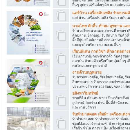
ข้อต่อท่อ เหล็กและอลูมิเนียมสีดำท่อ
อื่นๆ อุปกรณ์ข้อต่อเหล็ก และอุปกรณ์เบ
แอร์บ้าน เครื่องดับเพลิง รับอบรมด
แอร์บ้าน เครื่องดับเพลิง รับอบรมดับเพ
นวดไทย สักคิ้ว ทำผม สุขภาพ แ
รับนวดไทย นวดนอกสถานที่ กทมฯ ปริม
ดัดปลาย, ยืดวอลุ่ม รับสักปาก รับสักคิ
คิ้วสีฝุ่น สไตล์เกาหลี ออกแบบทรงคิ
และธุรกิจบริการความงาม อื่นๆ
เรียนพิเศษ กวดวิชา ศึกษาต่อต่า
เรียนภาษาอังกฤษตัวต่อตัว กับครูสอน
สถาบัน ตัวต่อตัว หรือเป็นกลุ่มเล็กๆ 
คนไทยและครูต่างชาติ
งานด้านกฏหมาย
รับตรวจหมายจับ, รับเช็คหมายจับ, รั
สืบหาคนหาย รับตรวจสอบเจ้าของเบอร์ 
ประเภท บริการตรวจสอบบุคคลว่ามีห
อสังหาริมทรัพย์
ขายที่ดิน ตัวแทนขายอสังหาริมทรัพย์ ค
อุปกรณ์ก่อสร้าง บ้าน พื้นที่สำนักงาน อ
และงานบริการ
รับทำมาสคอต เสื่อผ้า เครืองแต่งกา
รับทำมาสคอต รับทำmascot รับซ่อมม
ซ่อมMascot จำหน่ายทำตัวการ์ตูน ma
เสื้อผ้า กำไล ต่างหู แป้ง เครื่องสำ