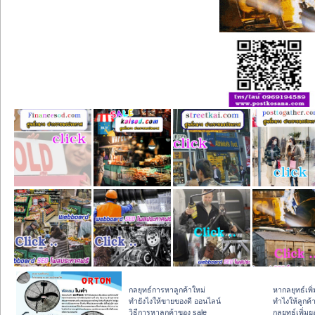
กลยุทธ์การหาลูกค้าใหม่
หากลยุทธ์เพ
ทํายังไงให้ขายของดี ออนไลน์
ทําไงให้ลูกค้
วิธีการหาลูกค้าของ sale
กลยุทธ์เพิ่ม