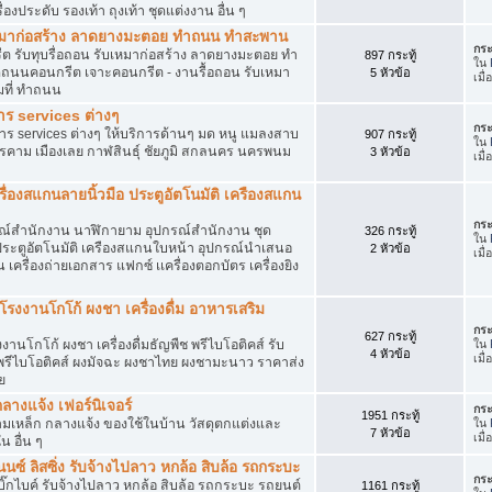
องประดับ รองเท้า ถุงเท้า ชุดแต่งงาน อื่น ๆ
ับเหมาก่อสร้าง ลาดยางมะตอย ทำถนน ทำสะพาน
กระ
รีต รับทุบรื่อถอน รับเหมาก่อสร้าง ลาดยางมะตอย ทำ
897 กระทู้
ใน
ดถนนคอนกรีต เจาะคอนกรีต - งานรื้อถอน รับเหมา
5 หัวข้อ
เมื
ถมที่ ทำถนน
าร services ต่างๆ
กระ
าร services ต่างๆ ให้บริการด้านๆ มด หนู แมลงสาบ
907 กระทู้
ใน
รคาม เมืองเลย กาฬสินธุ์ ชัยภูมิ สกลนคร นครพนม
3 หัวข้อ
เมื
รื่องสแกนลายนิ้วมือ ประตูอัตโนมัติ เครืองสแกน
กระ
ุปกรณ์สำนักงาน นาฬิกายาม อุปกรณ์สำนักงาน ชุด
326 กระทู้
ใน
 ประตูอัตโนมัติ เครืองสแกนใบหน้า อุปกรณ์นำเสนอ
2 หัวข้อ
เมื
 เครื่องถ่ายเอกสาร แฟกซ์ เเครื่องตอกบัตร เครื่องยิง
งงานโกโก้ ผงชา เครื่องดื่ม อาหารเสริม
กระ
627 กระทู้
โกโก้ ผงชา เครื่องดื่มธัญพืช พรีไบโอติคส์ รับ
ใน
4 หัวข้อ
เมื
ก้พรีไบโอติคส์ ผงมัจฉะ ผงชาไทย ผงชามะนาว ราคาส่ง
ย
กลางแจ้ง เฟอร์นิเจอร์
กระ
1951 กระทู้
นสนามเหล็ก กลางแจ้ง ของใช้ในบ้าน วัสดุตกแต่งและ
ใน
7 หัวข้อ
เมื
 อื่น ๆ
นซ์ ลิสซิ่ง รับจ้างไปลาว หกล้อ สิบล้อ รถกระบะ
กระ
๊กไบค์ รับจ้างไปลาว หกล้อ สิบล้อ รถกระบะ รถยนต์
1161 กระทู้