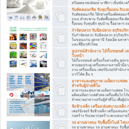
สร้อยคอ necklace นาฬิกา เข็มขัด เครื่
รับตัดคอนกรีต รับทุบรื่อถอน ร
รับตัดคอนกรีต ให้เช่าเครื่องตัดคอนก
ถนน ทำสะพาน รับตัดพื้นคอนกรีต ตั
รื้อถอน รับทุบตึก ทุบบ้าน รื้ออาคาร 
กำจัดปลวก รับฉีดปลวก ธรุกิจบริก
รับกำจัดปลวก รับฉีดปลวก ธรุกิจบริก
ในขอนแก่น อุดรธานี ร้อยเอ็ด มหาสา
และที่อื่นๆทั่วไทย
อุปกรณ์สำนักงาน ไม้กั้นรถยนต์ เค
ใบหน้า
ไม้กั้นรถยนต์ เครื่องกั้นทางเดิน อ
ควบคุมประตู เครื่องสแกนลายนิ้วมือ
งาน เครื่องเขียน เฟอร์นิเจอร์สำนักงาน
บาร์โค้ด อื่น ๆ
อาหารและสุขภาพ เมล็ดกาแฟสด โร
สำหรับผู้ป่วยคีโม
อาหารและสุขภาพ เมล็ดกาแฟสด โรงงาน
ผลิตเมล็ดกาแฟคั่วสด เครื่องดื่มโกโ
จำหน่ายอาหารเสริมผู้ทำคีโม เพื่อผู้ป่ว
ชิงช้าเหล็ก เครื่องเล่นสนามเหล็ก 
เฟอร์นิเจอร์ ชิงช้าเหล็ก เครื่องเล่
ก่อสร้าง รับเหมาก่อสร้าง ตกแต่งภายใน
รถ ยานพาหนะ รับซื้อบิ๊กไบค์ ไฟแน
รถ ยานพาหนะ รถ ยานพาหนะ รับซื้อบิ