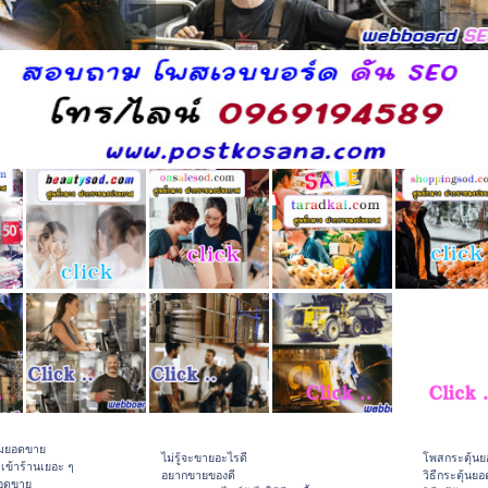
ิ่มยอดขาย
ไม่รู้จะขายอะไรดี
โพสกระตุ้น
าเข้าร้านเยอะ ๆ
อยากขายของดี
วิธีกระตุ้นย
ยอดขาย