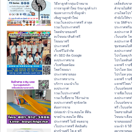
วิธีหาลูกค้ากลุ่มเป้าหมาย
เคล็ดลับขาย
การหาลูกค้าใหม่ รักษาลูกค้าเก่า
ค้าขายไม่ดีท
ช่องทางการเข้าถึงลูกค้า
งานโพสโปร
เพิ่มฐานลูกค้าใหม่
ทํายังไงให้ข
รวมเว็บลงประกาศฟรี ล่าสุด
รวม SMFขาย
รวมเว็บประกาศฟรี
ประกาศฟรีอ
โพสต์ขายของฟรี
ลงประกาศ สิ
ลงโฆษณาสินค้าฟรี
เว็บบอร์ด โพ
โฆษณาฟรี
ลงประกาศ ซื
ประกาศฟรี
ชุมชนคนไอที
เว็บฟรีไม่จำกัด
ลงประกาศฟร
ทำ SEO ติด Google
โปรโมทธุรกิ
ลงประกาศขาย
โปรโมทสินค้
เว็บฟรียอดนิยม
แจกฟรี รายช
โพสโฆษณา
โปรโมท Soc
ประกาศขายของ
โปรโมท you
ประกาศหางาน
แจกฟรี รายชื
บริการ แนะนำเว็บ
แจกฟรีโพสเว
ลงประกาศ
เว็บบอร์ดsm
รวมเว็บประกาศฟรี
รายชื่อเว็บบ
รวมเว็บซื้อขาย ใช้งานง่าย
ลงประกาศฟรี
ลงประกาศฟรี ทุกจังหวัด
เว็บบอร์ดขาย
ต้องการขาย
ฟรี เว็บบอร์
ปล่อยเช่า บ้าน คอนโด ที่ดิน
โพสขายสินค้
ขายบ้าน คอนโด ที่ดิน
โฆษณาเลื่อ
ประกาศฟรี ไม่มี หมดอายุ
ขายของออนไ
เว็บประกาศฟรี ติดอันดับ
แนะนำ 6 วิธ
ฝากร้านฟรี โพ ส ฟรี
อยากขายของ