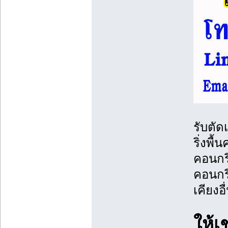
รับตัด
ริ่งพื
คอนกร
คอนกร
เคียงอ
ให้เ