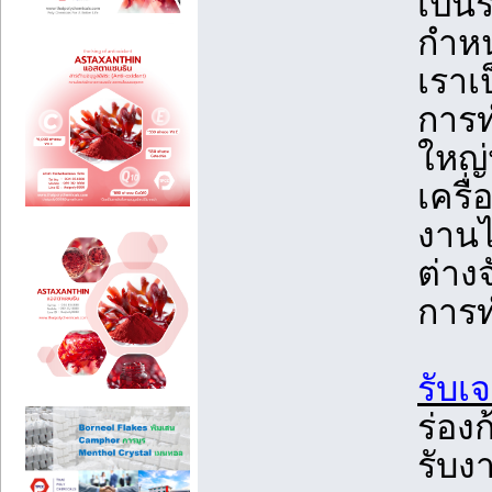
เป็น
กำห
เราเ
การท
ใหญ่
เครื
งานไ
ต่าง
การ
รับเ
ร่อง
รับง