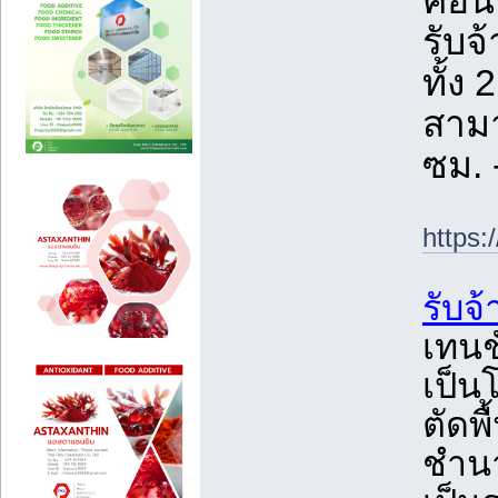
คอนก
รับจ
ทั้ง
สามา
ซม. 
https:
รับจ
เทนช
เป็น
ตัดพื
ชำนา