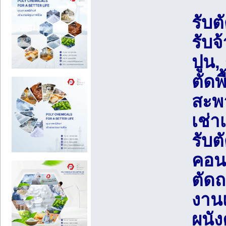
รับต
รับจ
ปูน,
ตัดพ
สะพา
เช่า
รับ
คอนก
ตัดถ
งาน
ผนัง