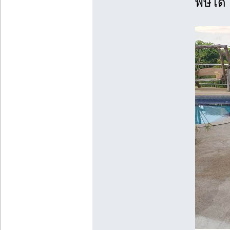
พิษได้