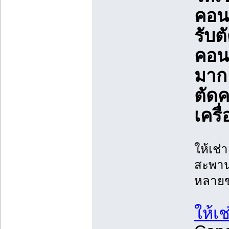
คอน
รับต
คอนก
มาก
ตัดค
เครื
ให้เช่า
สะพาน/
หลาย
ให้เช