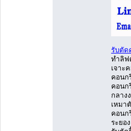
รับตั
ทำลิฟต
เจาะคอ
คอนกรี
คอนกร
กลางงา
เหมาตั
คอนกรี
ระยอง,