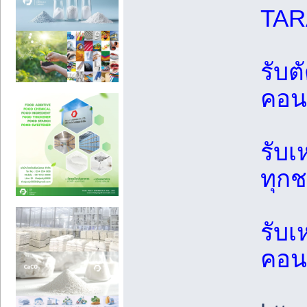
TAR
รับต
คอนก
รับเ
ทุกช
รับเ
คอน