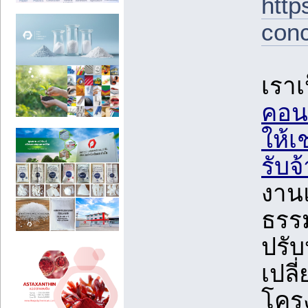
http
conc
เราเ
คอนก
ให้เ
รับจ
งาน
ธรรม
ปรับ
เปลี
โครง