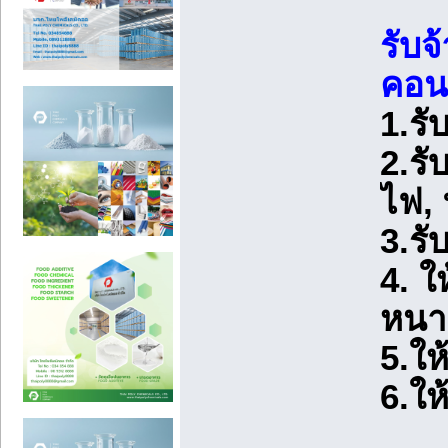
รับจ
คอนก
1.รั
2.รั
ไฟ,
3.รั
4. ใ
หนา
5.ให้
6.ให