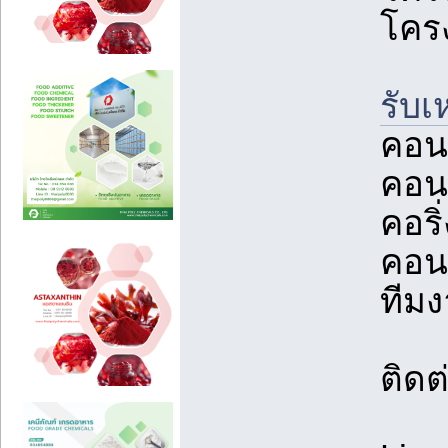
โคร
รับ
คอน
คอนก
คอริ
คอนก
ทีม
ติดต