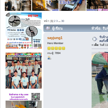
หน้า: [
1
]
2
3
...
30
ผู้เขียน
หัวข้อ: รั
(อ่าน 70265 ครั้ง)
รับจ้า
sayjung1
คอริ่ง
Hero Member
«
เมื่อ:
วันที่ 
กระทู้: 7894