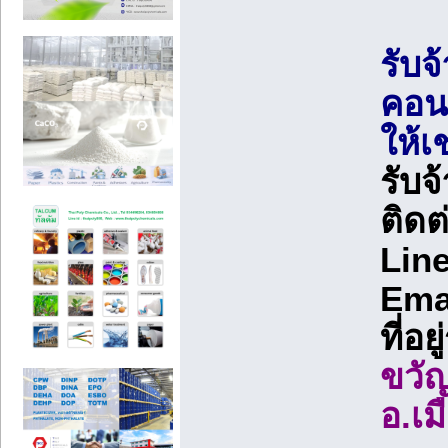
รับจ
คอน
ให้เ
รับจ
ติดต
Line
Ema
ที่อย
ขวั
อ.เม