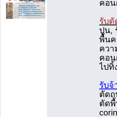
คอนก
รับต
ปูน, 
พื้น
ความ
คอนก
ไปทิ้
รับจ้
ตัดถ
ตัดพื
cori