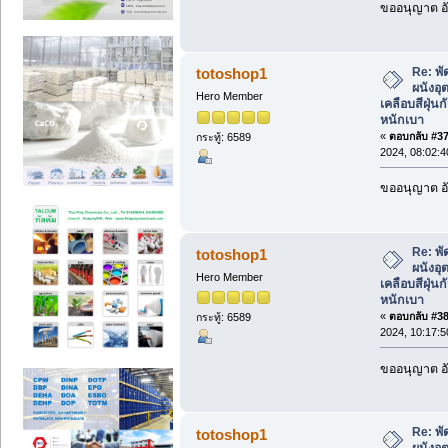
ขออนุญาต อั
Re: พั
totoshop1
ผนังอ
Hero Member
เคลือบสีฝุ่นก
หนักเบา
«
ตอบกลับ #37 
กระทู้: 6589
2024, 08:02:4
ขออนุญาต อั
Re: พั
totoshop1
ผนังอ
Hero Member
เคลือบสีฝุ่นก
หนักเบา
«
ตอบกลับ #38 
กระทู้: 6589
2024, 10:17:5
ขออนุญาต อั
Re: พั
totoshop1
ผนังอ