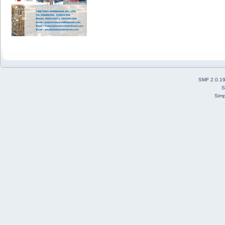
SMF 2.0.1
S
Simp