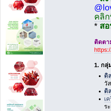
@lo
คลิกที
*
สอ
ติดตาม
https:
1. กลุ
ดิล
วั
ดิ
เค
ระ