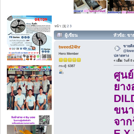
หน้า: [
1
]
2
3
ผู้เขียน
หัวข้อ: ขาย
ปลายทาง (อ่าน 14386 ครั้ง)
ขายดิล
tweed24hr
@love2
Hero Member
ปลายทาง
«
เมื่อ:
วันที่ 8
กระทู้: 6387
ศูนย
ยางอ
DILD
ขนา
จากร
E X