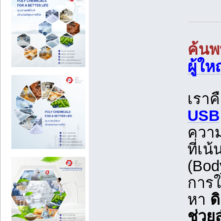
ค้นพ
ผู้ให
เราค
USB
ความ
ที่เ
(Bod
การใ
หา
ด
ช่วย