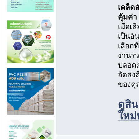
เคล็ดล
คุ้มค่า
เมื่อเล
เป็นอั
เลือกท
งานร่
ปลอดภ
จัดส่งส
ของคุณ
ดูสิ
ใหม่