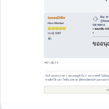
Re: ขา
tweed24hr
@love2
Hero Member
ปลายทาง
«
ตอบกลับ #14 
»
กระทู้: 6387
ขออนุ
หน้า: [
1
]
2
3
รับจ้างลงประกาศ
»
หมวดหมู่ทั่วไป
»
ประกาศฟรี ไม่มีหม
ขายดิลโด้ และ ไข่สั่น Line id: @love2love24 ถุงยางอนาม
ก