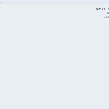
SMF 2.0.1
S
Simp