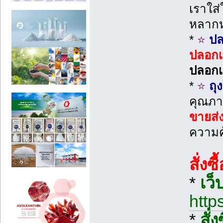
เราใส่
หลาก
*
⭐
ปล
ปลอกเ
ปลอกเ
*
⭐
ถุ
คุณภาพ
ขายส่
ความคุ
สั่ง
*
เว็
http
*
สั่