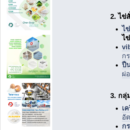
2. ไข่
ไข
ไข
vi
กร
ปื
ผ่
3. กลุ
เค
อั
ก