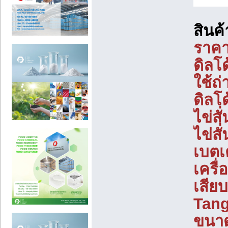
สินค
ราคา
ดิลโ
ใช้ถ
ดิลโด
ไข่สั
ไข่สั
เบตเ
เครื่
เสีย
Tang
ขนา