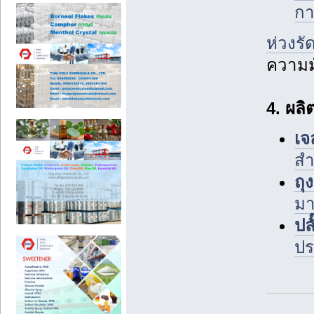
กา
ห่วงร
ความม
4. ผล
เจ
สำ
ถุ
ม
ปล
ปร