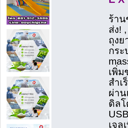
ร้า
ส่ง! 
ถุงย
กระบ
mas
เพิ่
สำเร
ผ่าน
ดิลโ
USB,
เจลเ