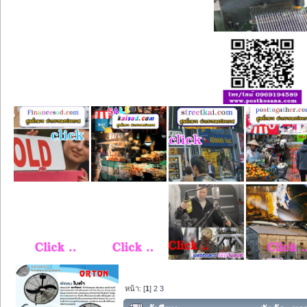
หน้า: [
1
]
2
3