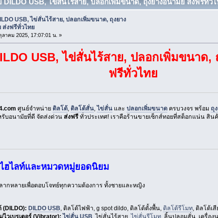
ย DILDO USB, ไข่สั่นไร้สาย, ปลอกเพิ่มขนาด, ถุงยางอนามัย ส่งฟรีทั่วไท
LDO USB, ไข่สั่นไร้สาย, ปลอกเพิ่มขนาด, ถุงยาง
 ส่งฟรีทั่วไทย
 ตุลาคม 2025, 17:07:01 น. »
LDO USB, ไข่สั่นไร้สาย, ปลอกเพิ่มขนาด, ถ
ฟรีทั่วไทย
4.com
ศูนย์จำหน่าย
ดิลโด้
,
ดิลโด้สั่น
,
ไข่สั่น
และ
ปลอกเพิ่มขนาด
ครบวงจร พร้อม
ถุ
ับอนามัยที่ดี จัดส่งด่วน
ส่งฟรี
ทั่วประเทศ! เราคือร้านขายเซ็กส์ทอยที่สต็อกแน่น สิ
าไฮไลท์และหมวดหมู่ยอดนิยม
หลากหลายเพื่อตอบโจทย์ทุกความต้องการ ทั้งชายและหญิง
้ (DILDO):
DILDO USB
, ดิลโด้ไฟฟ้า, g spot dildo, ดิลโด้ตั้งพื้น,
ดิลโด้รีโมท
, ดิลโด้เส
่น/ไวเบรเตอร์ (Vibrator):
ไข่สั่น USB
, ไข่สั่นไร้สาย,
ไข่สั่นรีโมท
, ลิ้นปลอมสั่น, เครื่อ