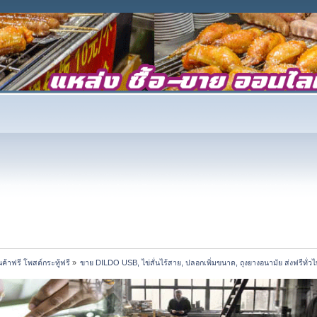
้าฟรี โพสต์กระทู้ฟรี
»
ขาย DILDO USB, ไข่สั่นไร้สาย, ปลอกเพิ่มขนาด, ถุงยางอนามัย ส่งฟรีทั่ว