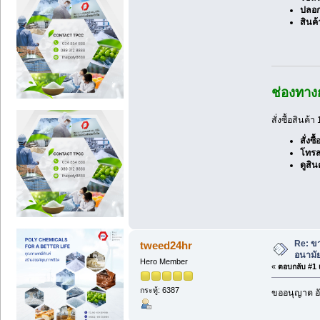
ปลอก
สินค้
ช่องทางก
สั่งซื้อสินค
สั่งซ
โทร
ดูสิน
Re: ขา
tweed24hr
อนามัย
Hero Member
«
ตอบกลับ #1 เ
กระทู้: 6387
ขออนุญาต อั