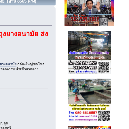
ย (อ่าน 8565 ครั้ง)
ุงยางอนามัย ส่ง
งยางอนามัย
กล่องใหญ่/ยกโหล
นค้าคุณภาพ นำเข้าจากต่าง
ียบตูด
งนวดสตรี