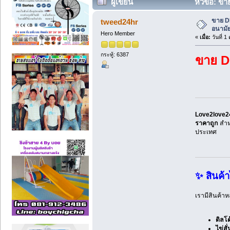
ผู้เขียน
หัวข้อ: ขา
ขาย DI
tweed24hr
อนามัย
Hero Member
«
เมื่อ:
วันที่ 1
กระทู้: 6387
ขาย DI
Love2love2
ราคาถูก
สำหร
ประเทศ
✨ สินค้
เรามีสินค้า
ดิลโด
ไข่สั