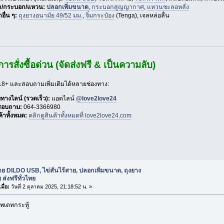
/กระบอก/แหวน:
ปลอกเพิ่มขนาด
,
กระบอกสูญญากาศ
,
แหวนชะลอหลั่ง
าอื่น ๆ:
ถุงยางอนามัย 49/52 มม.
,
จิ๋มกระป๋อง
(Tenga), เจลหล่อลื่น
ารสั่งซื้อด่วน (จัดส่งฟรี & เป็นความลับ)
้า 18+ และสอบถามเพิ่มเติมได้หลายช่องทาง:
ื้อทางไลน์ (รวดเร็ว):
แอดไลน์
@love2love24
สอบถาม:
064-3366980
ค้าทั้งหมด:
คลิกดูสินค้าทั้งหมดที่ love2love24.com
ย DILDO USB, ไข่สั่นไร้สาย, ปลอกเพิ่มขนาด, ถุงยาง
 ส่งฟรีทั่วไทย
มื่อ:
วันที่ 2 ตุลาคม 2025, 21:18:52 น. »
พเดทกระทู้