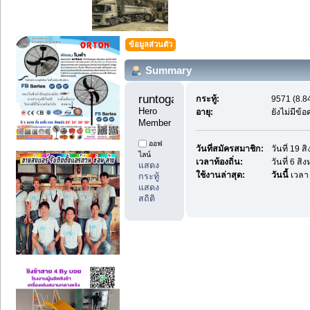
ข้อมูลส่วนตัว
Summary
runtoga11 
กระทู้:
9571 (8.84
Hero 
อายุ:
ยังไม่มีข้
Member
ออฟ
วันที่สมัครสมาชิก:
วันที่ 19 
ไลน์
เวลาท้องถิ่น:
วันที่ 6 ส
แสดง
ใช้งานล่าสุด:
วันนี้
เวลา
กระทู้
แสดง
สถิติ