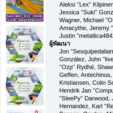
Aleksi "Lex" Kilpinen
Jessica "Suki" Gonzá
Wagner, Michael "
Amacythe, Jeremy 
Justin "metallica48
ผู้พัฒนา
Jon "Sesquipedalian"
González, John "li
"Ozp" Rydhé, Shawn
Geffen, Antechinus,
Kristiansen, Colin 
Hendrik Jan "Compu
"SleePy" Darwood, 
Hernandez, Karl "R