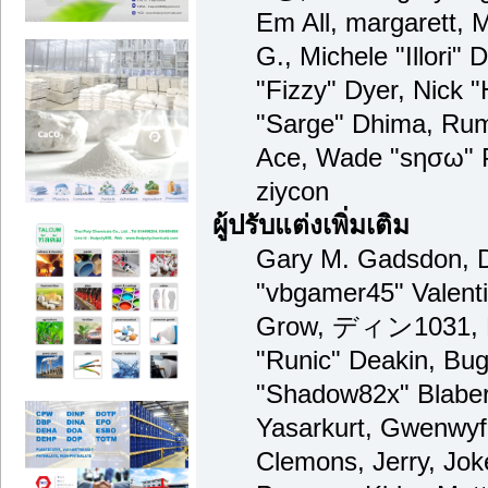
Em All, margarett, 
G., Michele "Illori" 
"Fizzy" Dyer, Nick "
"Sarge" Dhima, Rum
Ace, Wade "sησω" 
ziycon
ผู้ปรับแต่งเพิ่มเติม
Gary M. Gadsdon, D
"vbgamer45" Valenti
Grow, ディン1031, Br
"Runic" Deakin, Bug
"Shadow82x" Blaber
Yasarkurt, Gwenwyf
Clemons, Jerry, Jok