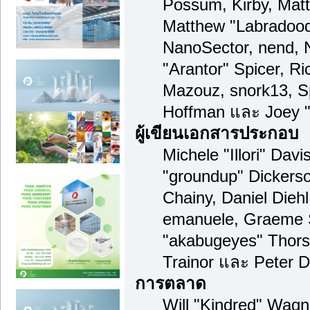
Possum, Kirby, Mat
Matthew "Labradood
NanoSector, nend, N
"Arantor" Spicer, R
Mazouz, snork13, S
Hoffman และ Joey "
ผู้เขียนเอกสารประกอบ
Michele "Illori" Davi
"groundup" Dickerso
Chainy, Daniel Diehl,
emanuele, Graeme 
"akabugeyes" Thors
Trainor และ Peter 
การตลาด
Will "Kindred" Wagn