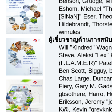
Benson, Grudge, Mi
Eshom, Michael "Tha
[SiNaN]" Eser, Theo
Hildebrandt, Thorst
winrules
ผู้เชี่ยวชาญด้านการสนั
Will "Kindred" Wagne
Steve, Aleksi "Lex" 
(F.L.A.M.E.R)" Patel
Ben Scott, Bigguy, 
Chas Large, Duncan
Fiery, Gary M. Gad
gbsothere, Harro, 
Eriksson, Jeremy "je
K@, Kevin "greyknig