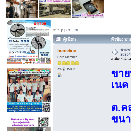
หน้า: [
1
]
2
3
...
10
ผู้เขียน
หัวข้อ: ขา
(อ่าน 11548 ครั้ง)
ขายทาว
homeline
20254
Hero Member
«
เมื่อ:
วันที่ 
กระทู้: 15033
ขายท
เนค
ต.ค
ขนา