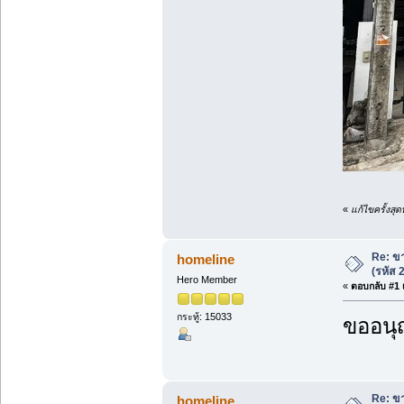
«
แก้ไขครั้งสุ
Re: ขา
homeline
(รหัส
Hero Member
«
ตอบกลับ #1 เ
กระทู้: 15033
ขออนุ
Re: ขา
homeline