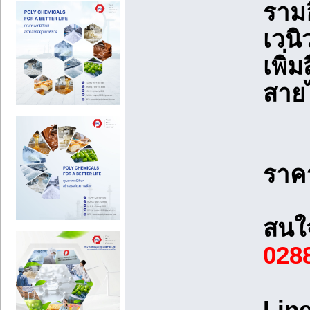
ราม
เวนิ
เพิ่
สาย
ราค
สนใจ
028
Lin