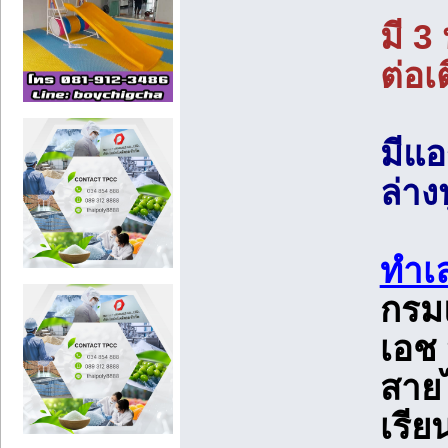
มี 3
ต่อเ
มีแอ
ล่าง
ทำเ
กรม
เอช 
สาย
เรีย