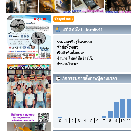
ข้อมูลส่วนตัว
สถิติทั่วไป - foraliv11
รวมเวลาที่อยู่ในระบบ:
หัวข้อทั้งหมด:
เริ่มหัวข้อทั้งหมด:
จำนวนโพลล์ที่สร้างไว้:
จำนวนโหวต:
กิจกรรมการตั้งกระทู้ตามเวลา
0
1
2
3
4
5
6
7
8
9
10
11