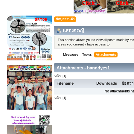
ข้อมูลส่วนตัว
แสดงกระทู้
This section allows you to view all posts made by t
areas you currently have access to.
Messages
Topics
Attachments
Attachments - banddyes1
หน้า: [
1
]
Filename
Downloads
ข้อคว
No attachments ha
หน้า: [
1
]