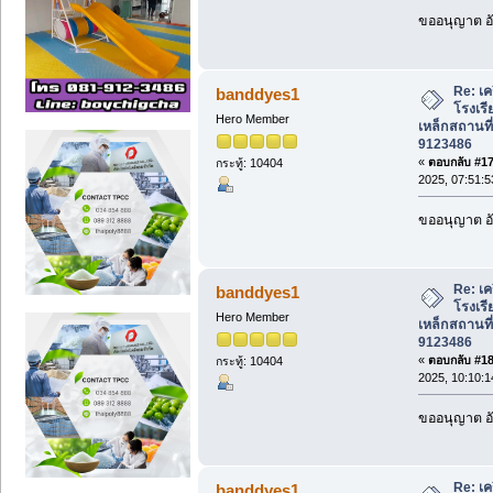
ขออนุญาต อั
Re: เค
banddyes1
โรงเรีย
Hero Member
เหล็กสถานที
9123486
«
ตอบกลับ #17 
กระทู้: 10404
2025, 07:51:5
ขออนุญาต อั
Re: เค
banddyes1
โรงเรีย
Hero Member
เหล็กสถานที
9123486
«
ตอบกลับ #18 
กระทู้: 10404
2025, 10:10:1
ขออนุญาต อั
Re: เค
banddyes1