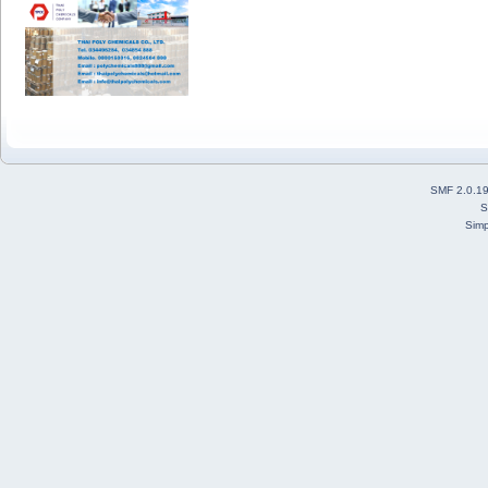
SMF 2.0.1
S
Simp