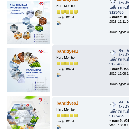
โรงเรีย
Hero Member
เหล็กสถานที
9123486
«
ตอบกลับ #19 
กระทู้: 10404
2025, 11:11:0
ขออนุญาต อั
Re: เค
banddyes1
โรงเรีย
Hero Member
เหล็กสถานที
9123486
«
ตอบกลับ #20 
กระทู้: 10404
2025, 12:08:1
ขออนุญาต อั
Re: เค
banddyes1
โรงเรีย
Hero Member
เหล็กสถานที
9123486
«
ตอบกลับ #21 
กระทู้: 10404
2025, 10:39:1