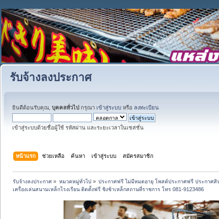
รับจ้างลงประกาศ
ยินดีต้อนรับคุณ,
บุคคลทั่วไป
กรุณา
เข้าสู่ระบบ
หรือ
ลงทะเบียน
เข้าสู่ระบบด้วยชื่อผู้ใช้ รหัสผ่าน และระยะเวลาในเซสชั่น
หน้าแรก
ช่วยเหลือ
ค้นหา
เข้าสู่ระบบ
สมัครสมาชิก
รับจ้างลงประกาศ
»
หมวดหมู่ทั่วไป
»
ประกาศฟรี ไม่มีหมดอายุ โพสต์ประกาศฟรี ประกาศสินค
เครื่องเล่นสนามเหล็กโรงเรียน ติดตั้งฟรี ชิงช้าเหล็กสถานที่ราชการ โทร 081-9123486