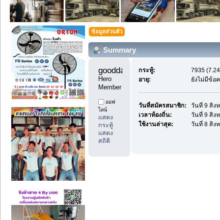
ข้อมูลส่วนตัว
Summary
goodday1 
กระทู้:
7935 (7.24
Hero 
อายุ:
ยังไม่มีข้
Member
ออฟ
วันที่สมัครสมาชิก:
วันที่ 9 สิ
ไลน์
เวลาท้องถิ่น:
วันที่ 9 สิ
แสดง
ใช้งานล่าสุด:
วันที่ 8 สิ
กระทู้
แสดง
สถิติ