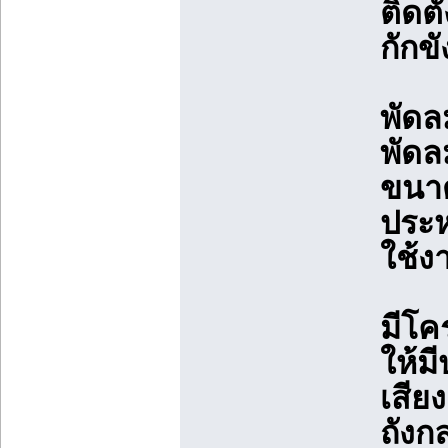
ติดตั
กักขั
พัดล
พัดล
ขนาด
ประห
ใช้
มีโค
ให้ม
เสีย
ถังก