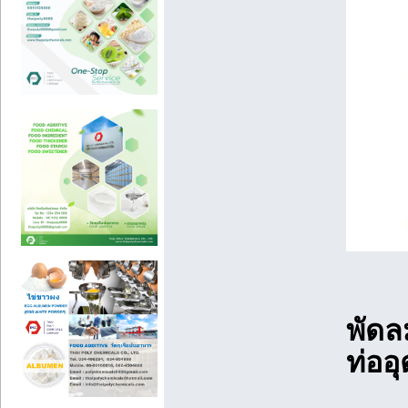
พัดล
ท่ออ