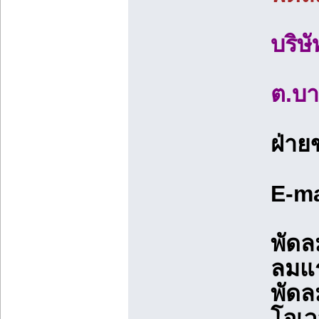
บริษ
ต.บา
ฝ่าย
E-ma
พัดล
ลมแ
พัดล
โอเว