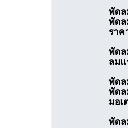
พัดล
พัดล
ราค
พัดล
ลมแ
พัดล
พัดล
มอเต
พัดล