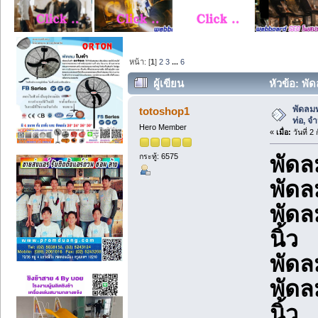
หน้า: [
1
]
2
3
...
6
ผู้เขียน
หัวข้อ: พั
พัดลมท
totoshop1
ท่อ, จ
Hero Member
«
เมื่อ:
วันที่ 2
กระทู้: 6575
พัดล
พัดล
พัดล
นิ้ว
พัดล
พัดล
นิ้ว