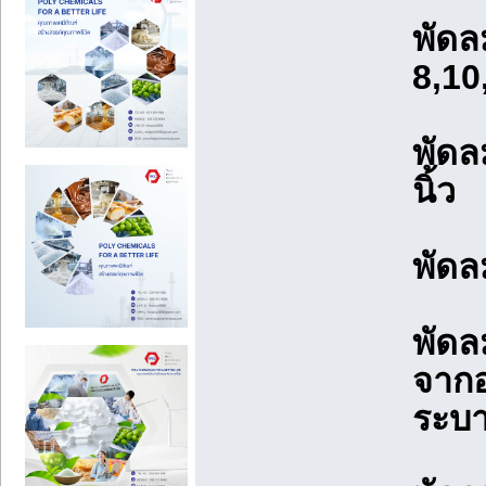
พัดล
8,10
พัดล
นิ้ว
พัดล
พัด
จากอ
ระบา