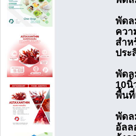
พัดล
ความ
สำหร
ประส
พัดล
10นิ
พื้น
พัดล
อัลล