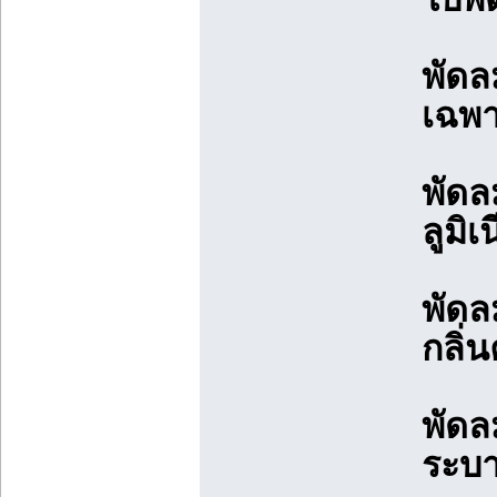
พัดล
เฉพา
พัดล
ลูมิ
พัดล
กลิ่
พัดล
ระบา