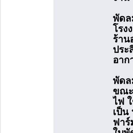
พัดล
โรง
ร้าน
ประส
อากา
พัดล
ขณะใ
ไฟ ใ
เป็น
ฟาร์
ใบพั