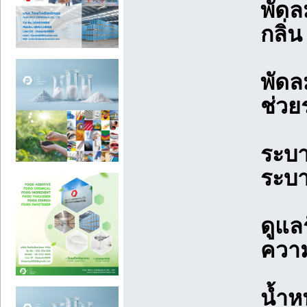
พัดล
กลิ่
พัดล
ช่วย
ระบา
ระบ
ดูแลร
ความ
น้ำห