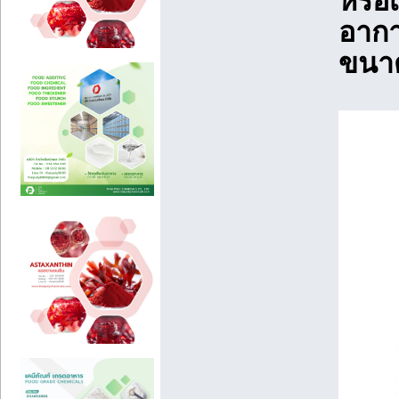
หรือ
อากา
ขนาด 