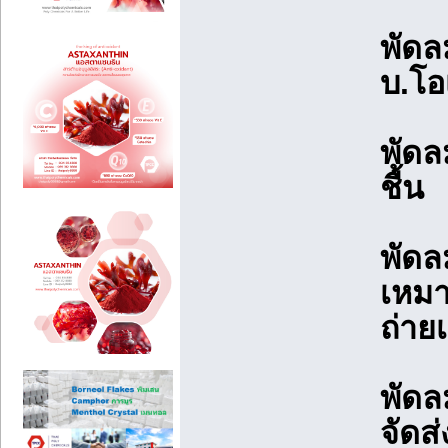
พัดล
บ.โอ
พัดล
ชื้น
พัดลม
เหมา
ถ่าย
พัดล
จัดส