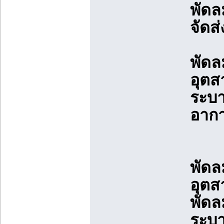
พัดล
จัดส
พัดล
อุตส
ระบา
อากา
พัดล
อุตส
พัดล
ระบา