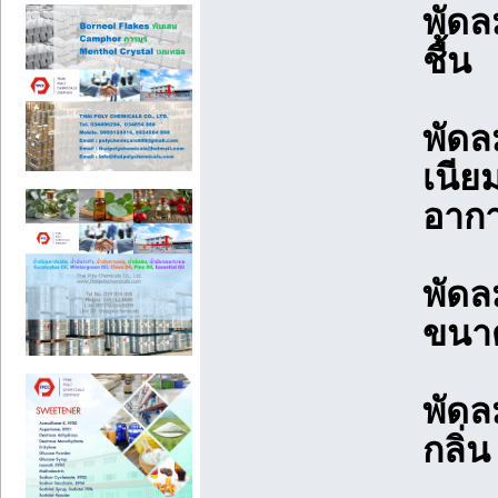
พัดล
ชื้น
พัดลม
เนีย
อากา
พัดล
ขนา
พัดล
กลิ่