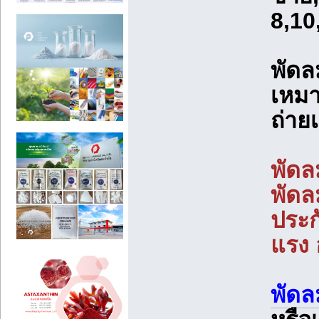
8,10
พัดล
เหมา
ถ่าย
พัดลม
พัดลม
ประก
แรง 
พัดล