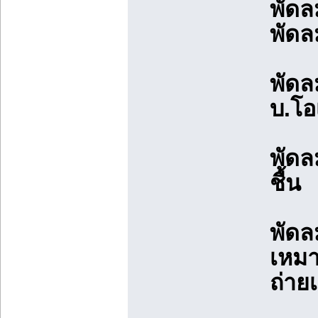
พัดล
พัดลม
พัดล
บ.โอ
พัดล
ชื้น
พัดลม
เหมา
ถ่าย