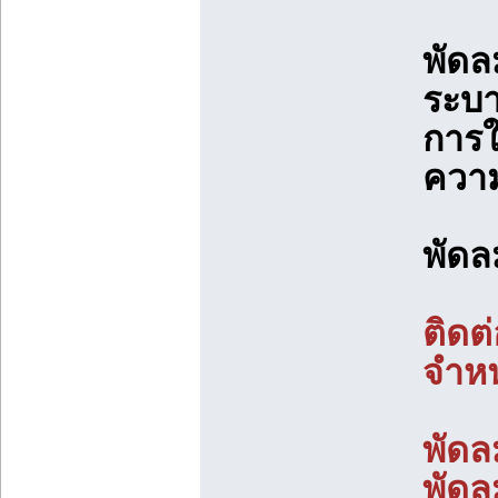
พัดลม
ระบา
การใ
ควา
พัดล
ติดต
จำห
พัดล
พัดล