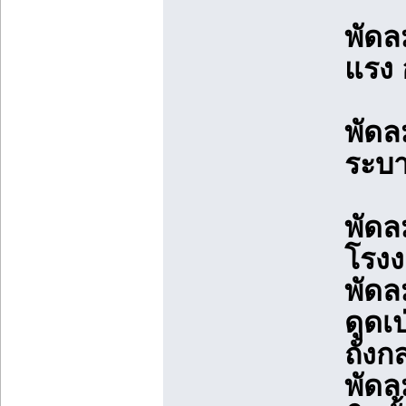
พัดล
แรง 
พัดล
ระบ
พัดล
โรง
พัดล
ดูดเ
ถังก
พัดล