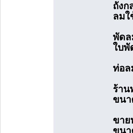
ถังก
ลมใช
พัดล
ใบพัด
ท่อล
ร้าน
ขนาด
ขายท
ขนาด