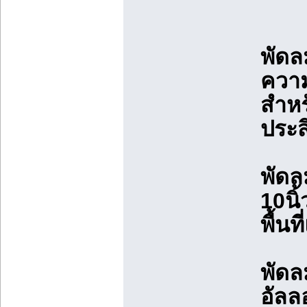
พัดล
ความ
สำหร
ประส
พัดล
10นิ
พื้น
พัดล
อัลล