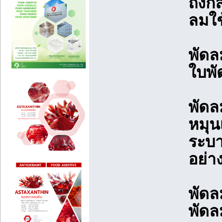
ถังก
ลมใช
พัดล
ใบพัด
พัดล
หมุน
ระบา
อย่า
พัดล
พัดลม