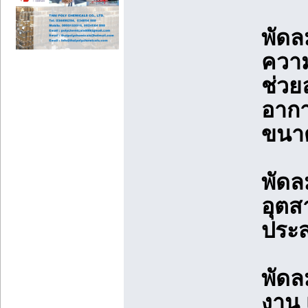
พัดล
ความ
ช่วย
อากา
ขนาด
พัดล
อุตส
ประส
พัดล
งาน 