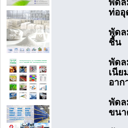
พัดล
ท่ออ
พัดล
ชื้น
พัดลม
เนีย
อากา
พัดล
ขนา