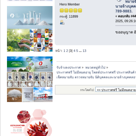
หมายจั
Hero Member
นายจ้างบุค
789-9883.
«
ตอบกลับ #44 
กระทู้: 11899
2025, 09:26:1
ขออนุญาต อั
หน้า:
1
2
[
3
]
4
5
...
13
รับจ้างลงประกาศ
»
หมวดหมู่ทั่วไป
»
ประกาศฟรี ไม่มีหมดอายุ โพสต์ประกาศฟรี ประกาศสินค้าฟ
เช็คหมายจับ ตรวจหมายจับ นิติบุคคลและนายจ้างบุคคล
กระโดดไป: