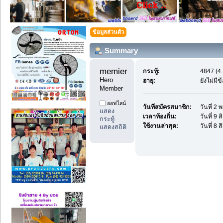
ข้อมูลส่วนตัว
Summary
memieray1 
กระทู้:
4847 (4.
Hero 
อายุ:
ยังไม่มี
Member
ออฟไลน์
วันที่สมัครสมาชิก:
วันที่ 2
แสดง
เวลาท้องถิ่น:
วันที่ 9
กระทู้
ใช้งานล่าสุด:
วันที่ 8
แสดงสถิติ