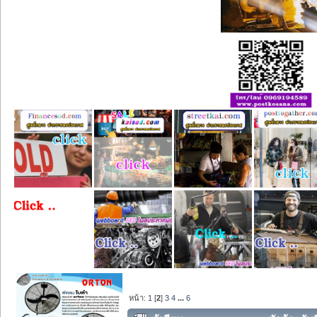
หน้า:
1
[
2
]
3
4
...
6