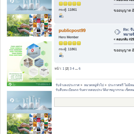
กระทู้: 11861
ขออนุญาต อั
Re: ร
publicpost99
หมายจ
Hero Member
«
ตอบกลับ #29 
กระทู้: 11861
ขออนุญาต อั
หน้า:
1
[
2
]
3
4
...
6
รับจ้างลงประกาศ
»
หมวดหมู่ทั่วไป
»
ประกาศฟรี ไม่มีหม
รับสืบทะเบียนรถ รับตรวจสอบประวัติอาชญากรรม เช็คหม