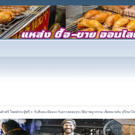
้าฟรี โพสต์กระทู้ฟรี
»
รับสืบทะเบียนรถ รับตรวจสอบประวัติอาชญากรรม เช็คหมายจับ ปรึกษาโ