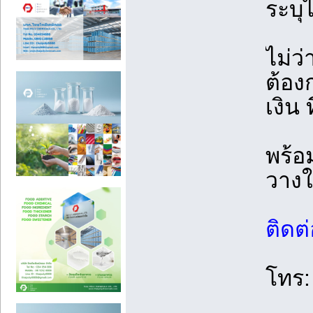
ระบุไ
ไม่ว
ต้อง
เงิน
พร้อ
วางใ
ติดต
โทร