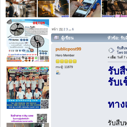
หน้า: [
1
]
2
3
...
6
ผู้เขียน
หัวข้อ: รั
รับสื
publicpost99
โทร 0
Hero Member
«
เมื่อ:
วันที่ 
กระทู้: 11879
รับ
รับเ
ทางเ
รับสืบ