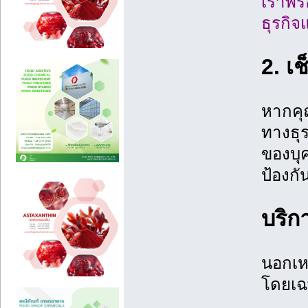
เราพร้
ธุรกิ
2. เ
หากคุ
ทางธุ
ของบุค
ป้องกั
บริก
นอกเหน
โดยเฉ