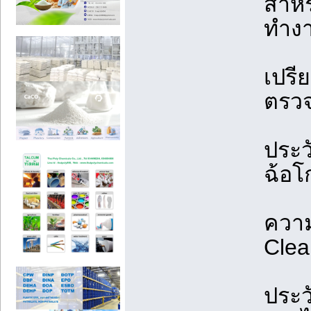
สำหร
ทำง
เปรี
ตรว
ประว
ฉ้อโ
ความ
Clea
ประว