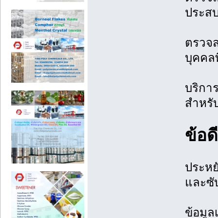
ประสบ
ตรวจส
บุคคลท
บริกา
สำหรั
ข้อ
ประหย
และซับ
ข้อมูล