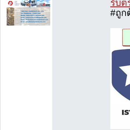
รับต
#ถูก