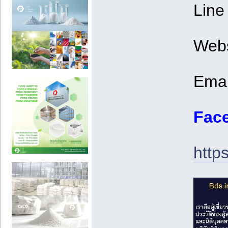
Line 
Webs
Emai
Face
http