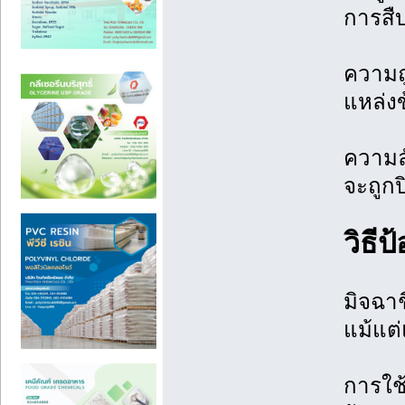
การสื
ความถ
แหล่งข้
ความล
จะถูกป
วิธีป
มิจฉาช
แม้แต
การใช้