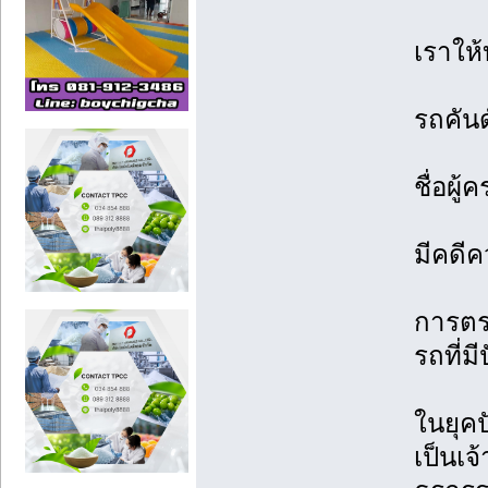
เราให้
รถคันด
ชื่อผู
มีคดีค
การตร
รถที่ม
ในยุคป
เป็นเจ