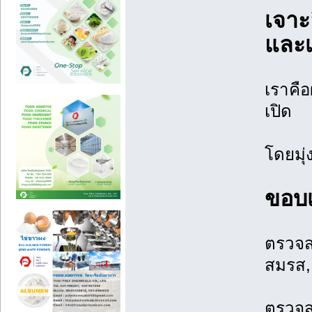
เจาะ
และเ
เราคื
เปิด
โดยมุ
ขอบเ
ตรวจส
สมรส, 
ตรวจสอ