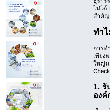
ธุรกรร
ไม่ได
สำคัญใ
ทำไม
การทำ
เพียงพ
ใหญ่มา
Check)
1. ร
องค์