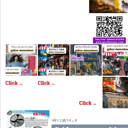
หน้า:
1
[
2
]
3
4
...
8