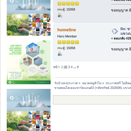
กระทู้: 15058
ขออนุญาต อั
Re: ข
homeline
แขวงบ
Hero Member
«
ตอบกลับ #29 
กระทู้: 15058
ขออนุญาต อั
หน้า:
1
[
2
]
3
4
...
8
รับจ้างลงประกาศ
»
หมวดหมู่ทั่วไป
»
ประกาศฟรี ไม่มีหม
ขายคอนโดเดอะพาร์คแลนด์3 (รหัสทรัพย์ 202608) แขว