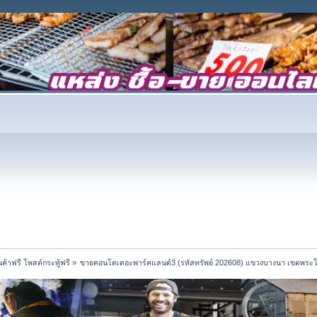
้าฟรี โพสต์กระทู้ฟรี
»
ขายคอนโดเดอะพาร์คแลนด์3 (รหัสทรัพย์ 202608) แขวงบางนา เขตพระโ