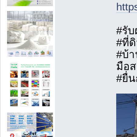
http
#รับ
#ที่
#บ้า
มือส
#ยื่น