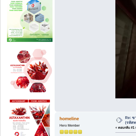
Re: ขา
homeline
(รหัสท
Hero Member
«
ตอบกลับ #1 เ