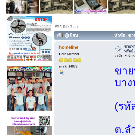
หน้า: [
1
]
2
3
...
9
ผู้เขียน
หัวข้อ: ขาย
ขายทาว
homeline
ทรัพย์
Hero Member
«
เมื่อ:
วันที่ 
กระทู้: 14972
ขายท
บาง
(รหั
ต.ลำ