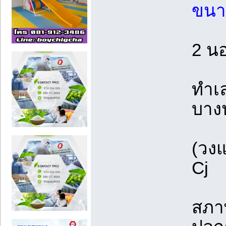
ขนา
2 นอ
ทำเล
บาง
(วง
Cj
สภา