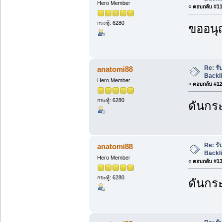
Hero Member
«
ตอบกลับ #11 
กระทู้: 6280
ขออนุ
Re: รั
anatomi88
Backl
Hero Member
«
ตอบกลับ #12 
กระทู้: 6280
ดันกระ
Re: รั
anatomi88
Backl
Hero Member
«
ตอบกลับ #13 
กระทู้: 6280
ดันกระ