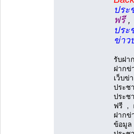
ประช
ฟรี
,
ประช
ข่าว
รับฝา
ฝากข่า
เว็บข่
ประชาส
ประชา
ฟรี , 
ฝากข่า
ข้อมูล
ประชาส