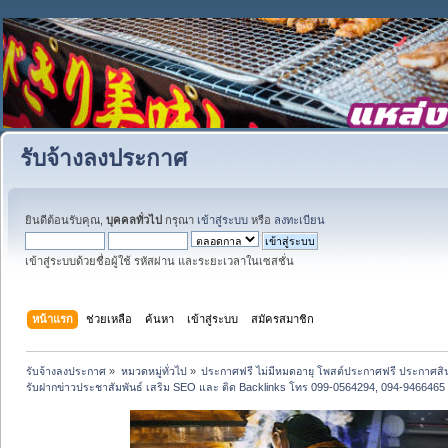
รับจ้างลงประกาศ
ยินดีต้อนรับคุณ,
บุคคลทั่วไป
กรุณา
เข้าสู่ระบบ
หรือ
ลงทะเบียน
เข้าสู่ระบบด้วยชื่อผู้ใช้ รหัสผ่าน และระยะเวลาในเซสชั่น
หน้าแรก
ช่วยเหลือ
ค้นหา
เข้าสู่ระบบ
สมัครสมาชิก
รับจ้างลงประกาศ
»
หมวดหมู่ทั่วไป
»
ประกาศฟรี ไม่มีหมดอายุ โพสต์ประกาศฟรี ประกาศสินค
รับฝากข่าวประชาสัมพันธ์ เสริม SEO และ ติด Backlinks โทร 099-0564294, 094-9466465