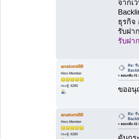
จากเวบ
Backl
ธุรกิจ
รับฝาก
รับฝาก
Re: รั
anatomi88
Backl
Hero Member
«
ตอบกลับ #1 เ
กระทู้: 6280
ขออนุ
Re: รั
anatomi88
Backl
Hero Member
«
ตอบกลับ #2 เ
กระทู้: 6280
ดันกระ