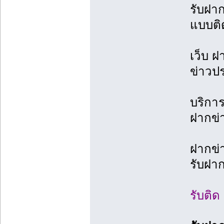
รับฝาก
แบบติ
เว็บ ฝ
ข่าวปร
บริกา
ฝากข่
ฝากข่า
รับฝาก
รับติด