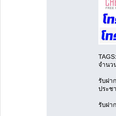
TAGS:
จำนวน,
รับฝา
ประชาส
รับฝาก