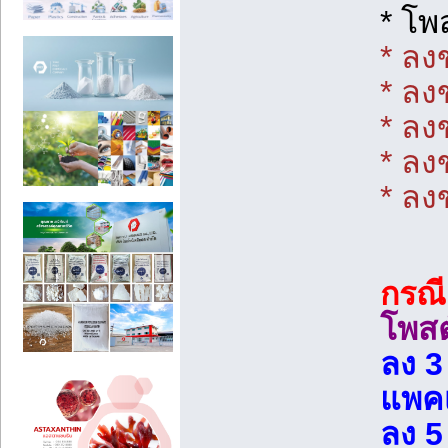
* โพ
* ลงข
* ลงข
* ลงข
* ลงข
* ลงข
กรณี
โพสต
ลง 3 
แพคเ
ลง 5 