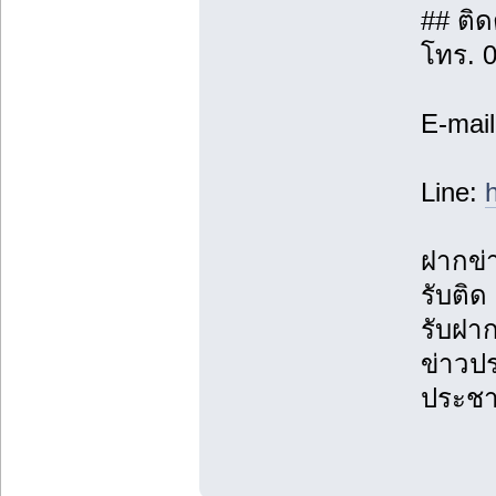
## ติด
โทร. 
E-mai
Line:
ฝากข่
รับติด
รับฝาก
ข่าวปร
ประชา