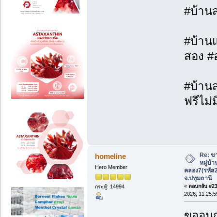
#บ้าน
#บ้านแ
สอง #
#บ้านส
ฟรีไม่ม
Re: ขา
homeline
หมู่บ้
Hero Member
คลอง7(รหัส
จ.ปทุมธานี
«
ตอบกลับ #23 
กระทู้: 14994
2026, 11:25:5
ขออนุ