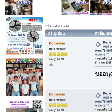
หน้า:
1
[
2
]
3
4
...
12
ผู้เขียน
หัวข้อ: ขาย
คลอง7(รหัส202572) ลำลูกกา จ.ปทุมธานี (
Re: ขา
homeline
หมู่บ้
Hero Member
คลอง7(รหัส
จ.ปทุมธานี
«
ตอบกลับ #15 
กระทู้: 14994
ธันวาคม 2025,
ขออนุ
Re: ขา
homeline
หมู่บ้
Hero Member
คลอง7(รหัส
จ.ปทุมธานี
«
ตอบกลับ #16 
กระทู้: 14994