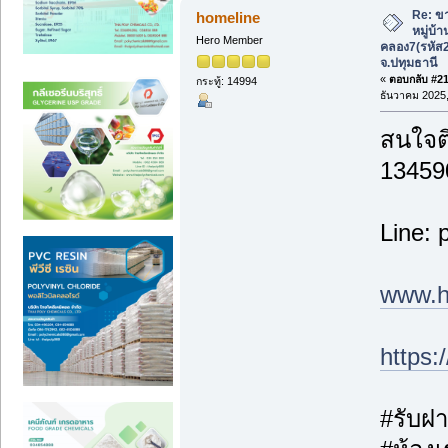
Re: ขา
homeline
หมู่บ้
Hero Member
คลอง7(รหัส
จ.ปทุมธานี
«
ตอบกลับ #21 
กระทู้: 14994
ธันวาคม 2025,
สนใจติ
13459
Line: 
www.h
https
#รับฝา