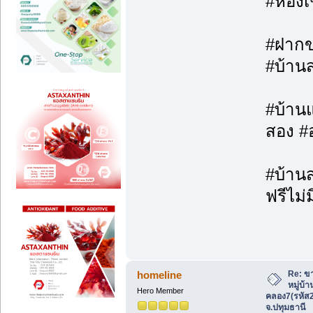
#ห้องเ
#ฝากขา
#บ้าน
#บ้านแ
สอง #
#บ้านส
ฟรีไม่ม
Re: ขา
homeline
หมู่บ้
Hero Member
คลอง7(รหัส
จ.ปทุมธานี