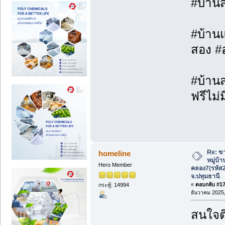
#บ้าน
#บ้านแ
สอง #
#บ้านส
ฟรีไม่ม
Re: ขา
homeline
หมู่บ้
Hero Member
คลอง7(รหัส
จ.ปทุมธานี
«
ตอบกลับ #17 
กระทู้: 14994
ธันวาคม 2025,
สนใจติ