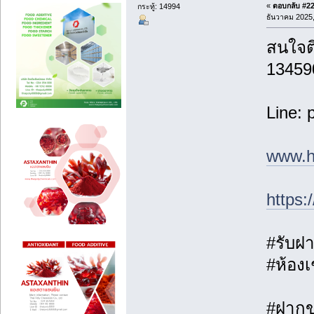
«
ตอบกลับ #22 
กระทู้: 14994
ธันวาคม 2025,
สนใจติ
13459
Line: 
www.h
https
#รับฝา
#ห้องเ
#ฝากขา