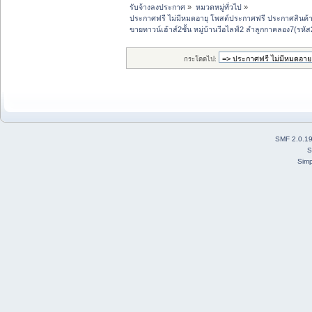
รับจ้างลงประกาศ
»
หมวดหมู่ทั่วไป
»
ประกาศฟรี ไม่มีหมดอายุ โพสต์ประกาศฟรี ประกาศสินค้าฟ
ขายทาวน์เฮ้าส์2ชั้น หมู่บ้านวีอไลฟ์2 ลำลูกกาคลอง7(รหั
กระโดดไป:
SMF 2.0.1
S
Simp