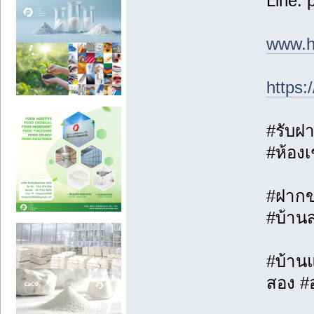
Line: 
www.h
https
#รับฝา
#ห้องเ
#ฝากขา
#บ้าน
#บ้านแ
สอง #