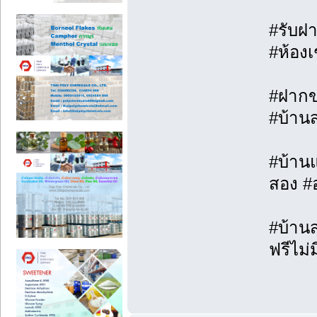
#รับฝา
#ห้องเ
#ฝากขา
#บ้าน
#บ้านแ
สอง #
#บ้านส
ฟรีไม่ม