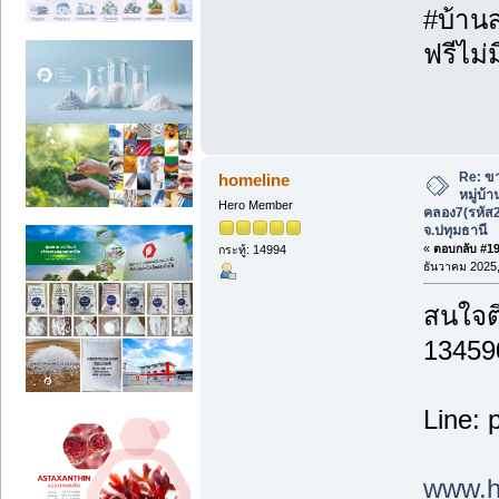
#บ้านส
ฟรีไม่ม
Re: ขา
homeline
หมู่บ้
Hero Member
คลอง7(รหัส
จ.ปทุมธานี
«
ตอบกลับ #19 
กระทู้: 14994
ธันวาคม 2025,
สนใจติ
13459
Line: 
www.h