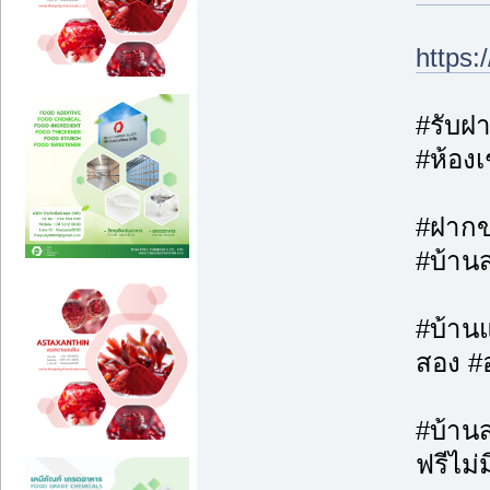
https
#รับฝา
#ห้องเ
#ฝากขา
#บ้าน
#บ้านแ
สอง #
#บ้านส
ฟรีไม่ม