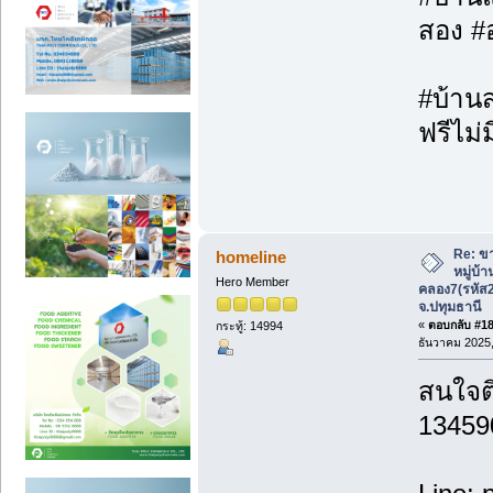
สอง #
#บ้านส
ฟรีไม่ม
Re: ขา
homeline
หมู่บ้
Hero Member
คลอง7(รหัส
จ.ปทุมธานี
«
ตอบกลับ #18 
กระทู้: 14994
ธันวาคม 2025,
สนใจติ
13459