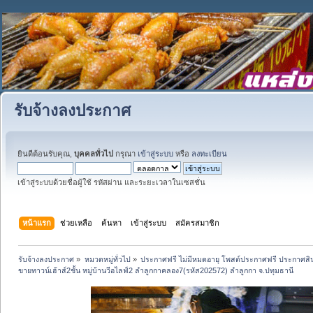
รับจ้างลงประกาศ
ยินดีต้อนรับคุณ,
บุคคลทั่วไป
กรุณา
เข้าสู่ระบบ
หรือ
ลงทะเบียน
เข้าสู่ระบบด้วยชื่อผู้ใช้ รหัสผ่าน และระยะเวลาในเซสชั่น
หน้าแรก
ช่วยเหลือ
ค้นหา
เข้าสู่ระบบ
สมัครสมาชิก
รับจ้างลงประกาศ
»
หมวดหมู่ทั่วไป
»
ประกาศฟรี ไม่มีหมดอายุ โพสต์ประกาศฟรี ประกาศสินค
ขายทาวน์เฮ้าส์2ชั้น หมู่บ้านวีอไลฟ์2 ลำลูกกาคลอง7(รหัส202572) ลำลูกกา จ.ปทุมธานี