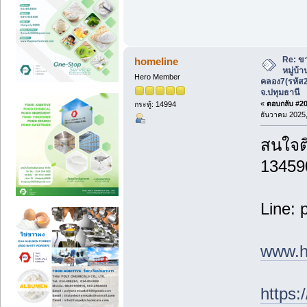
Re: ขา
homeline
หมู่บ้
Hero Member
คลอง7(รหัส
จ.ปทุมธานี
«
ตอบกลับ #20 
กระทู้: 14994
ธันวาคม 2025,
สนใจติ
13459
Line: 
www.h
https