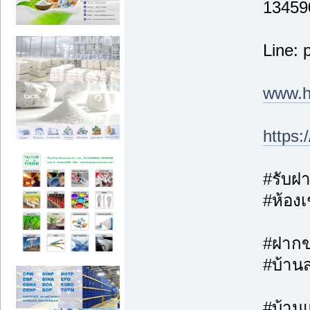
13459
Line: 
www.h
https
#รับฝา
#ห้องเ
#ฝากขา
#บ้าน
#บ้านแ