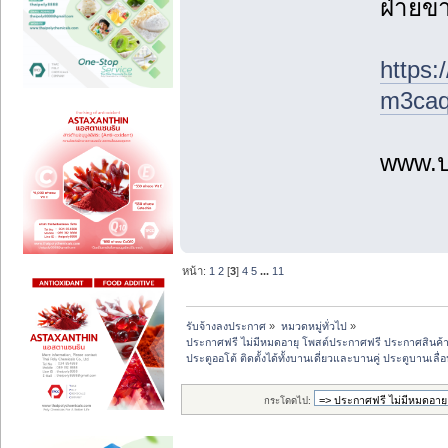
ฝ่ายข
https:
m3caq
www.ป
หน้า:
1
2
[
3
]
4
5
...
11
รับจ้างลงประกาศ
»
หมวดหมู่ทั่วไป
»
ประกาศฟรี ไม่มีหมดอายุ โพสต์ประกาศฟรี ประกาศสินค้าฟ
ประตูออโต้ ติดตั้งได้ทั้งบานเดี่ยวและบานคู่ ประตูบานเลื่อ
กระโดดไป: