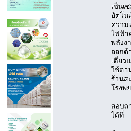
เซ็นเซ
อัตโนม
ความท
ไฟฟ้า
พลังงา
ออกด้า
เดี่ยว
ใช้ตา
ร้านสะ
โรงพ
สอบถา
ได้ที่