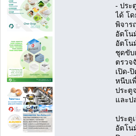
- ประต
ได้ โ
พิจาร
อัตโนม
อัตโน
ชุดขับ
ตรวจจั
เปิด-ป
หนีบเพ
ประตู
และปล
ประตูเ
อัตโนม