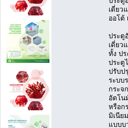
ประตูอ
เดี่ยว
ออโต้ 
ประตูอ
เดี่ย
ทั้ง ป
ประตูไ
ปรับปร
ระบบรา
กระจก
อัตโนม
หรือกร
มิเนีย
แบบบา