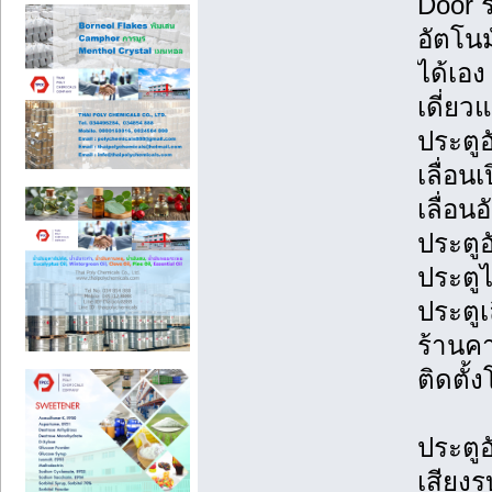
Door 
อัตโนม
ได้เอ
เดี่ยว
ประตู
เลื่อน
เลื่อน
ประตูอ
ประตูไ
ประตูเ
ร้านคา
ติดตั้
ประตูอ
เสียงร