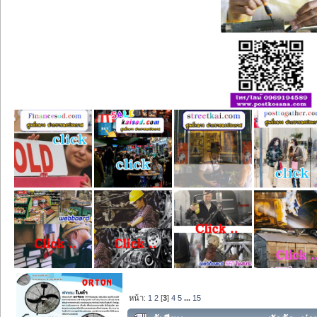
หน้า:
1
2
[
3
]
4
5
...
15