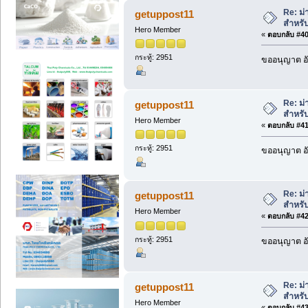
Re: ม่
getuppost11
สำหรั
Hero Member
«
ตอบกลับ #40 
กระทู้: 2951
ขออนุญาต อั
Re: ม่
getuppost11
สำหรั
Hero Member
«
ตอบกลับ #41 
กระทู้: 2951
ขออนุญาต อั
Re: ม่
getuppost11
สำหรั
Hero Member
«
ตอบกลับ #42 
กระทู้: 2951
ขออนุญาต อั
Re: ม่
getuppost11
สำหรั
Hero Member
«
ตอบกลับ #43 