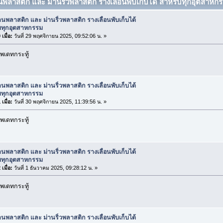
านพลาสติก และ ม่านริ้วพลาสติก รางเลื่อนพับเก็บได้ สำหรับทุกอุตสาหกร
านพลาสติก และ ม่านริ้วพลาสติก รางเลื่อนพับเก็บได้
บทุกอุตสาหกรรม
เมื่อ:
วันที่ 29 พฤศจิกายน 2025, 09:52:06 น. »
พเดทกระทู้
านพลาสติก และ ม่านริ้วพลาสติก รางเลื่อนพับเก็บได้
บทุกอุตสาหกรรม
เมื่อ:
วันที่ 30 พฤศจิกายน 2025, 11:39:56 น. »
พเดทกระทู้
านพลาสติก และ ม่านริ้วพลาสติก รางเลื่อนพับเก็บได้
บทุกอุตสาหกรรม
เมื่อ:
วันที่ 1 ธันวาคม 2025, 09:28:12 น. »
พเดทกระทู้
านพลาสติก และ ม่านริ้วพลาสติก รางเลื่อนพับเก็บได้