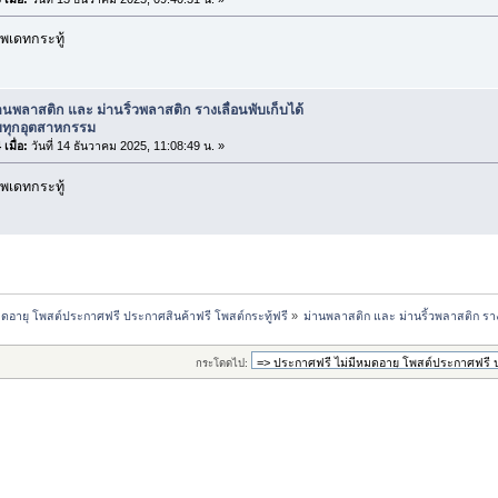
พเดทกระทู้
านพลาสติก และ ม่านริ้วพลาสติก รางเลื่อนพับเก็บได้
บทุกอุตสาหกรรม
เมื่อ:
วันที่ 14 ธันวาคม 2025, 11:08:49 น. »
พเดทกระทู้
ดอายุ โพสต์ประกาศฟรี ประกาศสินค้าฟรี โพสต์กระทู้ฟรี
»
ม่านพลาสติก และ ม่านริ้วพลาสติก ราง
กระโดดไป: