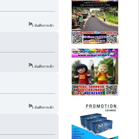
บันทึกการเข้า
บันทึกการเข้า
บันทึกการเข้า