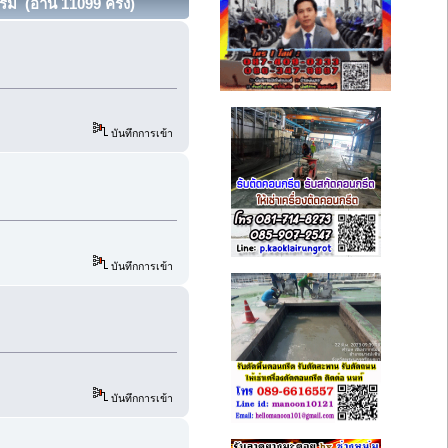
รม (อ่าน 11099 ครั้ง)
บันทึกการเข้า
บันทึกการเข้า
บันทึกการเข้า