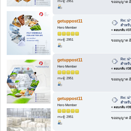
กระทู้: 2951
ขออนุญาต อั
Re: ม่
getuppost11
สำหรั
Hero Member
«
ตอบกลับ #37 
กระทู้: 2951
ขออนุญาต อั
Re: ม่
getuppost11
สำหรั
Hero Member
«
ตอบกลับ #38 
กระทู้: 2951
ขออนุญาต อั
Re: ม่
getuppost11
สำหรั
Hero Member
«
ตอบกลับ #39 
กระทู้: 2951
ขออนุญาต อั