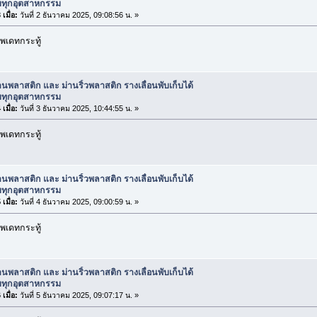
บทุกอุตสาหกรรม
เมื่อ:
วันที่ 2 ธันวาคม 2025, 09:08:56 น. »
พเดทกระทู้
านพลาสติก และ ม่านริ้วพลาสติก รางเลื่อนพับเก็บได้
บทุกอุตสาหกรรม
เมื่อ:
วันที่ 3 ธันวาคม 2025, 10:44:55 น. »
พเดทกระทู้
านพลาสติก และ ม่านริ้วพลาสติก รางเลื่อนพับเก็บได้
บทุกอุตสาหกรรม
เมื่อ:
วันที่ 4 ธันวาคม 2025, 09:00:59 น. »
พเดทกระทู้
านพลาสติก และ ม่านริ้วพลาสติก รางเลื่อนพับเก็บได้
บทุกอุตสาหกรรม
เมื่อ:
วันที่ 5 ธันวาคม 2025, 09:07:17 น. »