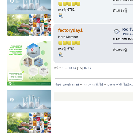
กระทู้: 6782
ดันกระทู้
Re: รับ
factoryday1
T:087
Hero Member
«
ตอบกลับ #224
กระทู้: 6782
ดันกระทู้
หน้า:
1
...
13
14
[
15
]
16
17
รับจ้างลงประกาศ
»
หมวดหมู่ทั่วไป
»
ประกาศฟรี ไม่มีหม