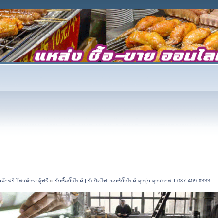
้าฟรี โพสต์กระทู้ฟรี
»
รับซื้อบิ๊กไบค์ | รับปิดไฟแนนซ์บิ๊กไบค์ ทุกรุ่น ทุกสภาพ T:087-409-0333.