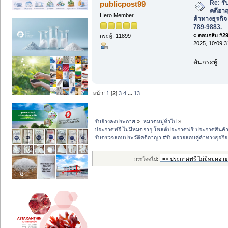
Re: ร
publicpost99
คดีอา
Hero Member
ค้าทางธุรกิ
789-9883.
«
ตอบกลับ #29 
กระทู้: 11899
2025, 10:09:3
ดันกระทู้
หน้า:
1
[
2
]
3
4
...
13
รับจ้างลงประกาศ
»
หมวดหมู่ทั่วไป
»
ประกาศฟรี ไม่มีหมดอายุ โพสต์ประกาศฟรี ประกาศสินค้าฟ
รับตรวจสอบประวัติคดีอาญา #รับตรวจสอบคู่ค้าทางธุรก
กระโดดไป: