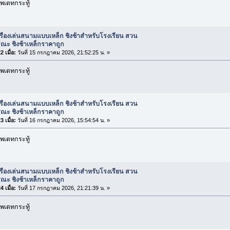
พเดทกระทู้
รื่องเล่นสนามแบบเหล็ก ชิงช้าสำหรับโรงเรียน สวน
ณะ ชิงช้าเหล็กราคาถูก
 เมื่อ:
วันที่ 15 กรกฎาคม 2026, 21:52:25 น. »
พเดทกระทู้
รื่องเล่นสนามแบบเหล็ก ชิงช้าสำหรับโรงเรียน สวน
ณะ ชิงช้าเหล็กราคาถูก
 เมื่อ:
วันที่ 16 กรกฎาคม 2026, 15:54:54 น. »
พเดทกระทู้
รื่องเล่นสนามแบบเหล็ก ชิงช้าสำหรับโรงเรียน สวน
ณะ ชิงช้าเหล็กราคาถูก
 เมื่อ:
วันที่ 17 กรกฎาคม 2026, 21:21:39 น. »
พเดทกระทู้