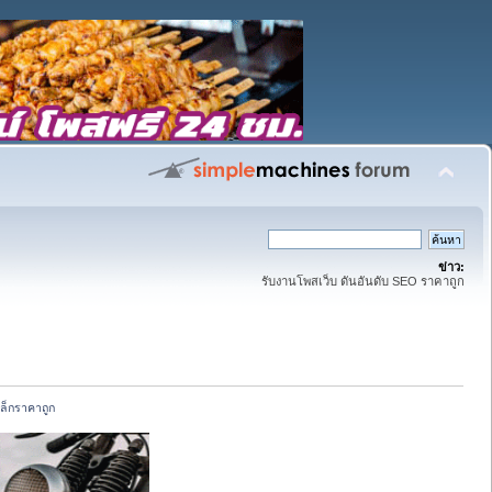
ข่าว:
รับงานโพสเว็บ ดันอันดับ SEO ราคาถูก
ล็กราคาถูก