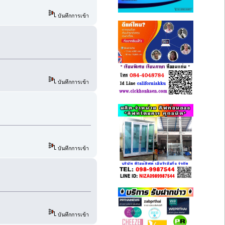
บันทึกการเข้า
บันทึกการเข้า
บันทึกการเข้า
บันทึกการเข้า