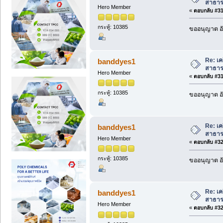
สาธาร
Hero Member
«
ตอบกลับ #318
กระทู้: 10385
ขออนุญาต อั
Re: เค
banddyes1
สาธาร
Hero Member
«
ตอบกลับ #319
กระทู้: 10385
ขออนุญาต อั
Re: เค
banddyes1
สาธาร
Hero Member
«
ตอบกลับ #320
กระทู้: 10385
ขออนุญาต อั
Re: เค
banddyes1
สาธาร
Hero Member
«
ตอบกลับ #321