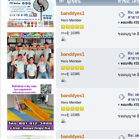
ผู้เขียน
หัวข้อ: เค
Re: เค
banddyes1
สาธาร
Hero Member
«
ตอบกลับ #315
กระทู้: 10385
ขออนุญาต อั
Re: เค
banddyes1
สาธาร
Hero Member
«
ตอบกลับ #316
กระทู้: 10385
ขออนุญาต อั
Re: เค
banddyes1
สาธาร
Hero Member
«
ตอบกลับ #317
กระทู้: 10385
ขออนุญาต อั
Re: เค
banddyes1