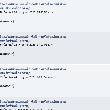
รื่องเล่นสนามแบบเหล็ก ชิงช้าสำหรับโรงเรียน สวน
ณะ ชิงช้าเหล็กราคาถูก
 เมื่อ:
วันที่ 18 กรกฎาคม 2026, 15:43:56 น. »
พเดทกระทู้
รื่องเล่นสนามแบบเหล็ก ชิงช้าสำหรับโรงเรียน สวน
ณะ ชิงช้าเหล็กราคาถูก
 เมื่อ:
วันที่ 22 กรกฎาคม 2026, 17:19:01 น. »
พเดทกระทู้
รื่องเล่นสนามแบบเหล็ก ชิงช้าสำหรับโรงเรียน สวน
ณะ ชิงช้าเหล็กราคาถูก
 เมื่อ:
วันที่ 24 กรกฎาคม 2026, 16:09:57 น. »
พเดทกระทู้
รื่องเล่นสนามแบบเหล็ก ชิงช้าสำหรับโรงเรียน สวน
ณะ ชิงช้าเหล็กราคาถูก
 เมื่อ:
วันที่ 25 กรกฎาคม 2026, 15:40:15 น. »