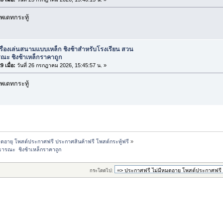
พเดทกระทู้
รื่องเล่นสนามแบบเหล็ก ชิงช้าสำหรับโรงเรียน สวน
ณะ ชิงช้าเหล็กราคาถูก
 เมื่อ:
วันที่ 26 กรกฎาคม 2026, 15:45:57 น. »
พเดทกระทู้
ดอายุ โพสต์ประกาศฟรี ประกาศสินค้าฟรี โพสต์กระทู้ฟรี
»
ธารณะ  ชิงช้าเหล็กราคาถูก
กระโดดไป: