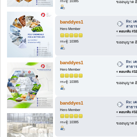
กระทู้: 10385
ขออนุญาต อั
Re: เค
banddyes1
สาธาร
Hero Member
«
ตอบกลับ #322
กระทู้: 10385
ขออนุญาต อั
Re: เค
banddyes1
สาธาร
Hero Member
«
ตอบกลับ #323
กระทู้: 10385
ขออนุญาต อั
Re: เค
banddyes1
สาธาร
Hero Member
«
ตอบกลับ #324
กระทู้: 10385
ขออนุญาต อั