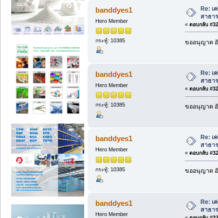
Re: เค
banddyes1
สาธาร
Hero Member
«
ตอบกลับ #325
กระทู้: 10385
ขออนุญาต อั
Re: เค
banddyes1
สาธาร
Hero Member
«
ตอบกลับ #326
กระทู้: 10385
ขออนุญาต อั
Re: เค
banddyes1
สาธาร
Hero Member
«
ตอบกลับ #327
กระทู้: 10385
ขออนุญาต อั
Re: เค
banddyes1
สาธาร
Hero Member
«
ตอบกลับ #328