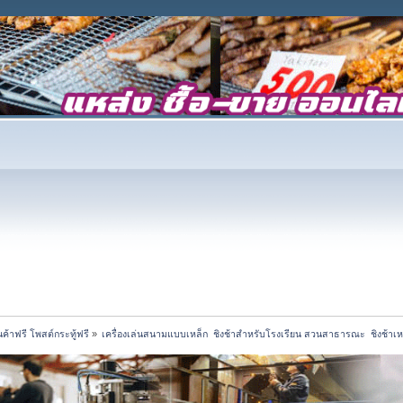
้าฟรี โพสต์กระทู้ฟรี
»
เครื่องเล่นสนามแบบเหล็ก  ชิงช้าสำหรับโรงเรียน สวนสาธารณะ  ชิงช้าเห