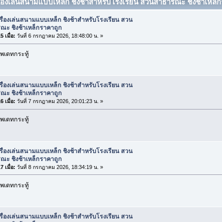
รื่องเล่นสนามแบบเหล็ก ชิงช้าสำหรับโรงเรียน สวนสาธารณะ ชิงช้าเหล็กร
รื่องเล่นสนามแบบเหล็ก ชิงช้าสำหรับโรงเรียน สวน
ณะ ชิงช้าเหล็กราคาถูก
 เมื่อ:
วันที่ 6 กรกฎาคม 2026, 18:48:00 น. »
พเดทกระทู้
รื่องเล่นสนามแบบเหล็ก ชิงช้าสำหรับโรงเรียน สวน
ณะ ชิงช้าเหล็กราคาถูก
 เมื่อ:
วันที่ 7 กรกฎาคม 2026, 20:01:23 น. »
พเดทกระทู้
รื่องเล่นสนามแบบเหล็ก ชิงช้าสำหรับโรงเรียน สวน
ณะ ชิงช้าเหล็กราคาถูก
 เมื่อ:
วันที่ 8 กรกฎาคม 2026, 18:34:19 น. »
พเดทกระทู้
รื่องเล่นสนามแบบเหล็ก ชิงช้าสำหรับโรงเรียน สวน