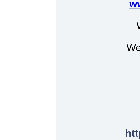
ww
We
ht