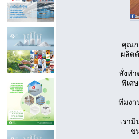
คุณภ
ผลิตด
สั่งท
พิเศ
ทีมงา
เรามี
ขน