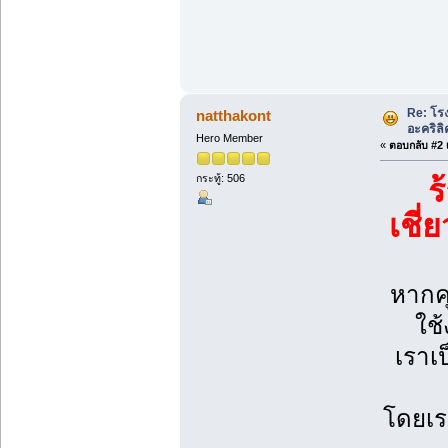
Re: โรง
natthakont
อะคริลิ
Hero Member
«
ตอบกลับ #2 เ
กระทู้: 506
ร
เชี่
หากค
ใช
เราเป
โดยเร