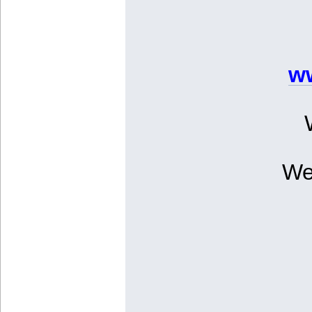
ww
We