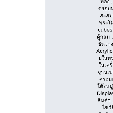
ทอง , 
ครอบหน้
สะสม ,
พระโมเ
cubes 
ตู้กลม 
ชั้นวาง
Acrylic
ปใส่พร
ใส่เค
ฐานเปล
ครอบท
โต๊ะหมู
Displa
สินค้า 
โชว์ส