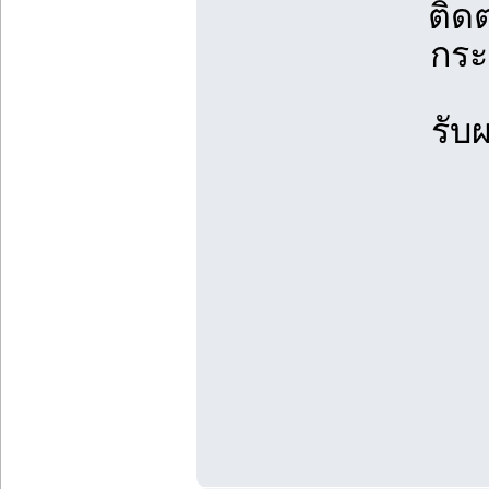
ติด
กระ
รับ