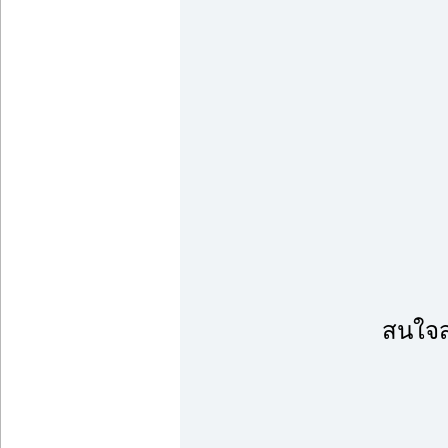
สนใจส