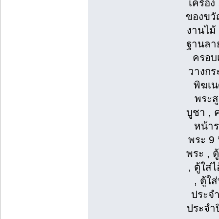
เครื่อง
ของขวั
งานไม้ 
ฐานลายจ
ครอบเ
วางกระบ
พิฆเนศ
พระสู
บูชา , 
หน้าร
พระ 9 น
พระ , ต
, ตู้ใส
, ตู้ใ
ประจำว
ประจำปี