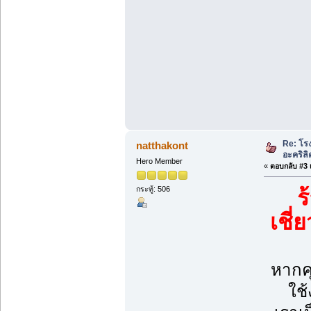
Re: โรง
natthakont
อะคริลิ
Hero Member
«
ตอบกลับ #3 เ
กระทู้: 506
ร
เชี่
หากค
ใช