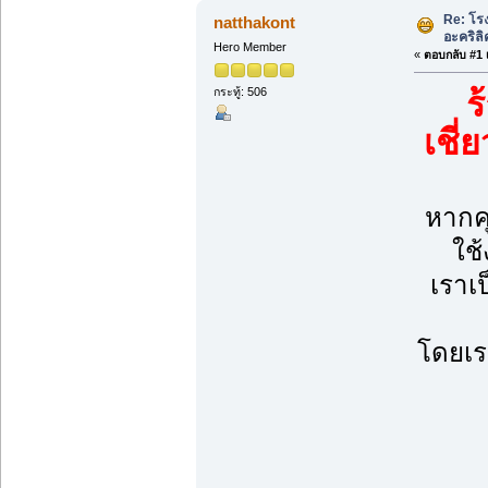
Re: โรง
natthakont
อะคริลิ
Hero Member
«
ตอบกลับ #1 เ
กระทู้: 506
ร
เชี่
หากค
ใช
เราเป
โดยเร