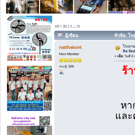
หน้า: [
1
]
2
3
...
31
ผู้เขียน
หัวข้อ: โรง
โรงงานผ
natthakont
ลิค จัด
Hero Member
«
เมื่อ:
วันที่ 6
กระทู้: 506
ร้
หา
และค