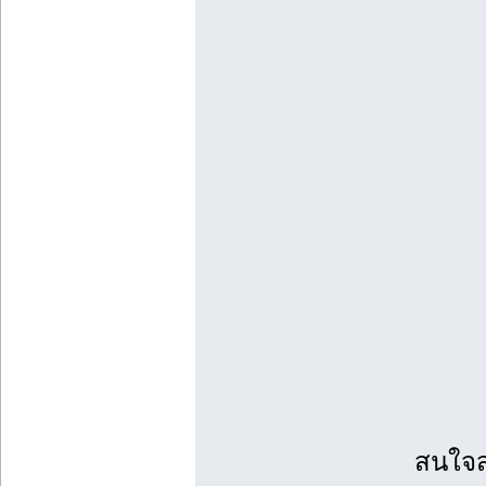
สนใจส