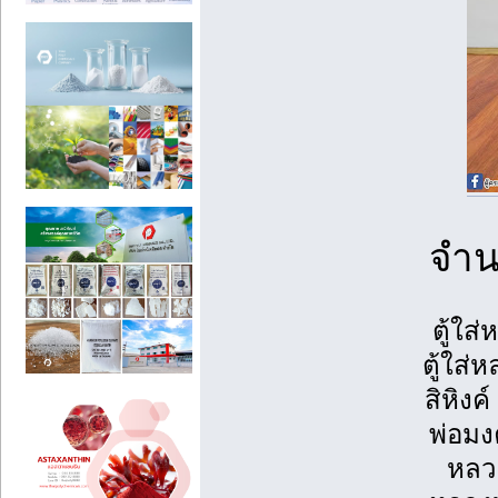
จำน
ตู้ใส
ตู้ใส่
สิหิงค
พ่อมงค
หลวง