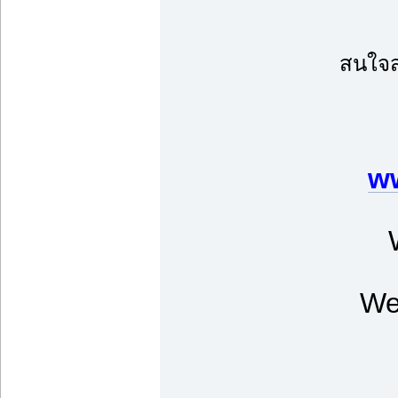
สนใจส
ww
We