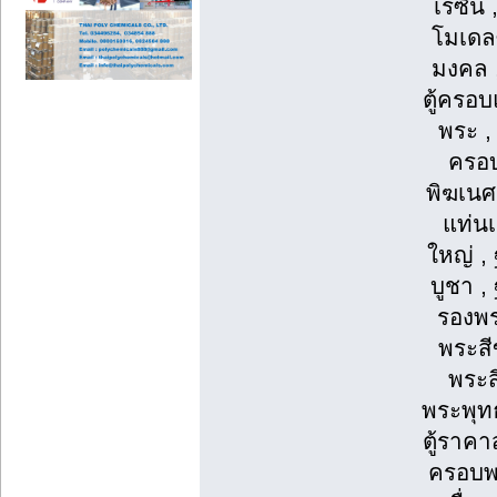
เรซิ่น
โมเดลซ
มงคล ,
ตู้ครอบ
พระ , 
ครอบ
พิฆเนศ
แท่น
ใหญ่ ,
บูชา ,
รองพร
พระสี
พระส
พระพุท
ตู้ราคา
ครอบพร