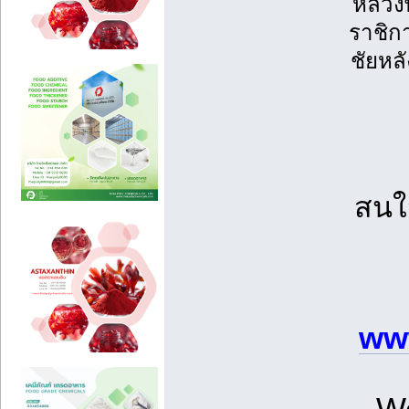
หลวงพ
ราชิกา
ชัยหลั
สนใ
www
We