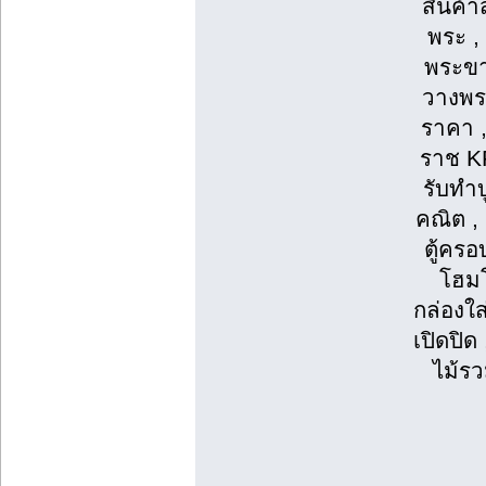
สินค้าส
พระ , 
พระขาย
วางพระ
ราคา ,
ราช KPS
รับทำบ
คณิต , 
ตู้คร
โฮมโ
กล่องใส
เปิดปิ
ไม้รว