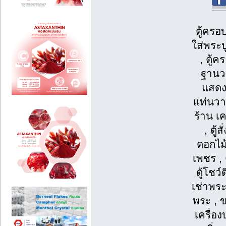
ตู้ครอ
ใส่พระบู
, ตู้
ฐานวา
แสดงส
แท่นวา
ร้าน เค
, ตู้
ดอกไม้
เพชร , ต
ตู้โชว
เช่าพระ
พระ , ข
เครื่อง