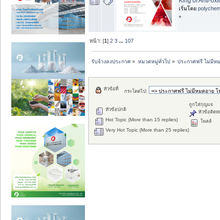
King of Anti-oxi
เริ่มโดย
polychem
»
หน้า: [
1
]
2
3
...
107
รับจ้างลงประกาศ
»
หมวดหมู่ทั่วไป
»
ประกาศฟรี ไม่มีหม
หัวข้อที่
กระโดดไป:
ถูกใส่กุญแจ
หัวข้อปกติ
หัวข้อติดห
Hot Topic (More than 15 replies)
โพลล์
Very Hot Topic (More than 25 replies)