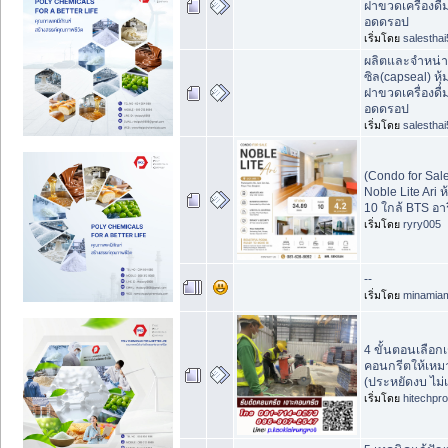
ฝาขวดเครื่องดื
อดดรอป
เริ่มโดย
salesthai
ผลิตและจำหน่
ซิล(capseal) หุ
ฝาขวดเครื่องดื
อดดรอป
เริ่มโดย
salesthai
(Condo for Sa
Noble Lite Ari ห
10 ใกล้ BTS อาร
เริ่มโดย
ryry005
--
เริ่มโดย
minamia
4 ขั้นตอนเลือกเช
คอนกรีตให้เหม
(ประหยัดงบ ไม่
เริ่มโดย
hitechpr