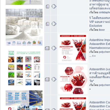
5 เทคนิคแก้ป
อาหารผู้สูงอายุ
เอร็ดอร่อยและแ
เริ่มโดย
siritidap
5 ไอเดียของสม
VIP มอบความป
Exclusive
เริ่มโดย
iboor
Astanthine Impo
Astaxanthin Ext
Haematococcus 
เริ่มโดย
polychem
...
6
»
Astaxanthin (แ
สารต้านอนุมูลอ
แอนตี้ออกซิแด
วัย*
เริ่มโดย
polychem
»
Astaxanthin Ca
Astaxanthin Ca