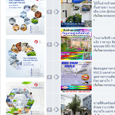
ไม้กั้นอ่านป้ายท
กั้นสามขา ระบ
เดิน Line @cha
เริ่มโดย
bestpost
»
โรงงานชิงช้า เค
แจ้ง ราคาถูก ติด
คุณบอย 081-91
เริ่มโดย
banddye
พัดลมอุตสาหก
HVLS แตกต่าง
อุตสาหกรรมติ
Fan อย่างไร ?
เริ่มโดย
memiera
ขายที่ดินพร้อมห้
ห้วยขวาง (รหัส
สบายใจ แยก4 