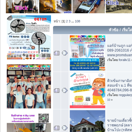
หน้า: [
1
]
2
3
...
108
หัวข้อ
/
เริ่มโ
แอร์บ้านถูก แอ
089-2061016 เช
www.promduan
เริ่มโดย
foraliv11
ติวเข้มภาษาอัง
สอบเข้า ม.1 ที่
4048784,096-8
เริ่มโดย
reggular
10
»
ขายบ้านเดี่ยวชั้
ราชพฤกษ์ (ตล
บ้านโป่ง (รหัสท