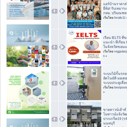
แอร์บ้านราคาส่
ยี่ห้อ! รับเหมา
กทม. ปริมณฑล
เริ่มโดย
foraliv11
เรียน IELTS ที่
แนะนำ ที่เรียน
ในจังหวัดขอนแ
เริ่มโดย
reggular
6
»
ระบบไม้กั้นรถยน
อัตโนมัติ มอเตอ
ระบบประตูเลื่อน
เริ่มโดย
bestpost
»
ขายทาวน์เฮ้าส์ 2
โมทาวน์แจ้งวั
ปากเกร็ด19 (รห
นนทบุรี