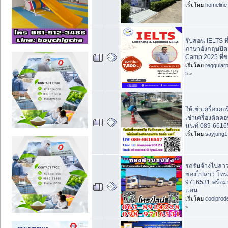
เริ่มโดย
homeline
รับสอน IELTS ที
ภาษาอังกฤษปิ
Camp 2025 ที่
เริ่มโดย
reggular
5
»
ให้เช่าเครื่องคอริ
เช่าเครื่องตัดค
นนท์ 089-6616
เริ่มโดย
sayjung1
รถรับจ้างไปลาว
ของไปลาว โทร/
9716531 พร้อม
แดน
เริ่มโดย
coolprod
»