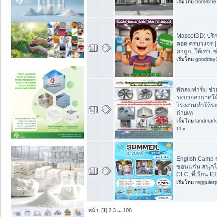
เริ่มโดย
homeline
MascotDD: บริ
คอต ครบวงจร |
คาถูก, ให้เช่า, ซ
เริ่มโดย
goodday
พัดลมฟาร์ม ช่ว
ระบายอากาศให้กั
โรงงานทำให้ร
ถ่ายเท
เริ่มโดย
landmar
13
»
English Camp ช
ขอนแก่น สนุกได้
CLC, ที่เรียน 
เริ่มโดย
reggular
หน้า: [
1
]
2
3
...
108