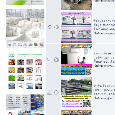
เริ่มโดย
homeline
พัดลมอุตสาหกรรม
ข้อมูลเชิงลึก พั
โรงงานและคลัง
เริ่มโดย
somwan
ร้านแอร์บ้าน ร
แอร์หน่วยงานร
ตั้งแอร์ ซ่อม ล้า
เริ่มโดย
foraliv11
รับจ้างตัดคอนก
089-6616557 ร
ตัดสะพาน คอริ่ง
เริ่มโดย
sayjung1